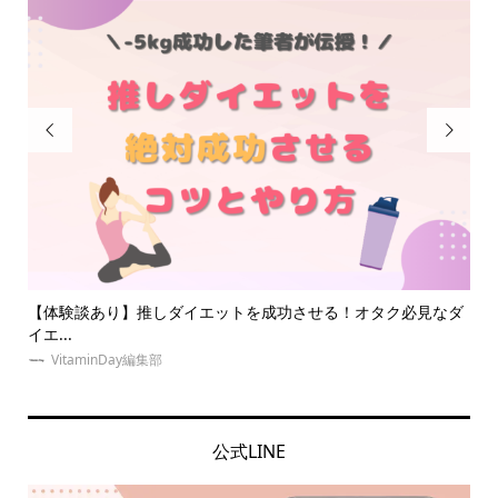


なダ
簡単キンブレリボンの作り方！安くて可愛いペンラリボン商品
大
も！
【..
ゆめみぃ
公式LINE