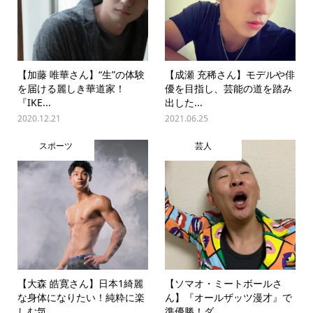
【加藤 唯華さん】“生”の体験
【成瀬 充稀さん】モデルや俳
を届ける麗しき華道家！
優を目指し、芸能の道を踏み
『IKE...
出した...
2020.12.21
2021.06.25
スポーツ
芸人
【大森 皓寛さん】日本1綺麗
【ソマオ・ミートボールさ
な身体になりたい！純粋に楽
ん】『オールザッツ漫才』で
しむ気...
準優勝！ダ...