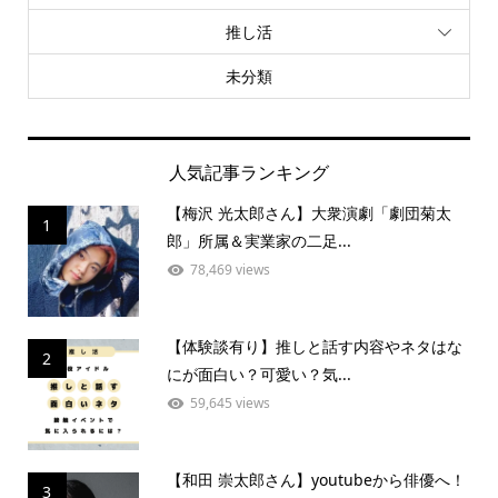
推し活
未分類
人気記事ランキング
【梅沢 光太郎さん】大衆演劇「劇団菊太
1
郎」所属＆実業家の二足...
78,469 views
【体験談有り】推しと話す内容やネタはな
2
にが面白い？可愛い？気...
59,645 views
【和田 崇太郎さん】youtubeから俳優へ！
3