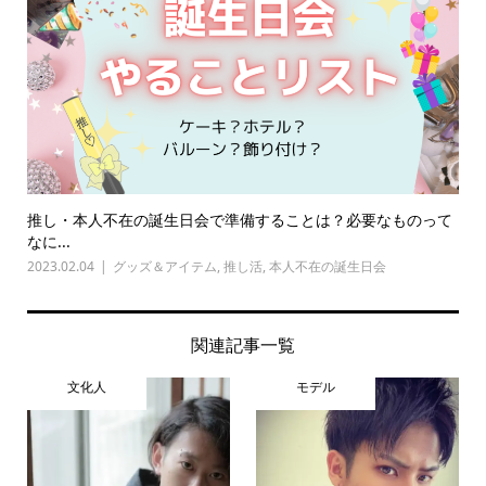
推し・本人不在の誕生日会で準備することは？必要なものって
なに...
2023.02.04
グッズ＆アイテム
,
推し活
,
本人不在の誕生日会
関連記事一覧
文化人
モデル