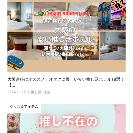
大阪遠征にオススメ！オタクに優しい安い推し活ホテル18選！
【...
2024.11.12
推し活
,
遠征
グッズ＆アイテム