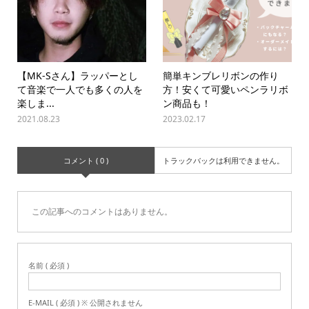
【MK-Sさん】ラッパーとし
簡単キンブレリボンの作り
て音楽で一人でも多くの人を
方！安くて可愛いペンラリボ
楽しま...
ン商品も！
2021.08.23
2023.02.17
コメント ( 0 )
トラックバックは利用できません。
この記事へのコメントはありません。
名前 ( 必須 )
E-MAIL ( 必須 ) ※ 公開されません