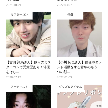
2021.10.29
2022.03.07
ミスターコン
俳優
【吉田 翔馬さん】数々のミス
【小川 拓也さん】俳優やタレ
ターコンで受賞歴あり！俳優
ント活動をする青年のもう一
をはじ...
つの顔...
2020.07.12
2022.01.03
アーティスト
グッズ＆アイテム