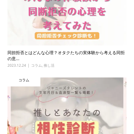
同担拒否とはどんな心理？オタクたちの実体験から考える同拒
の意...
2023.12.24
コラム
,
推し活
コラム