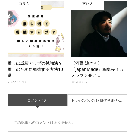
コラム
文化人
推しは成績アップの勉強法？
【河野 涼さん】
推しのために勉強する方法10
『JapanMade』編集長！カ
選！
メラマン兼ア...
2022.11.12
2020.08.27
コメント ( 0 )
トラックバックは利用できません。
この記事へのコメントはありません。