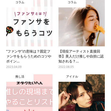
コラム
コラム
“ファンサ”の意味は？固定フ
【現役アーティスト直接回
ァンサをもらうためのコツや
答】美人だけ推しや自担に認
ポイン...
知される？...
2023.04.09
2022.08.05
推し活
アイドル