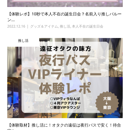
【体験レポ】10秒で本人不在の誕生日会？名前入り推しバルー
ン...
2022.12.16
グッズ＆アイテム
,
推し活
,
本人不在の誕生日会
推し活
【体験取材】推し活に！オタクの遠征は夜行バスで安く！待合