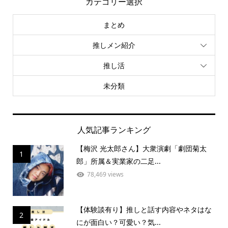
カテゴリー選択
まとめ
推しメン紹介
推し活
未分類
人気記事ランキング
【梅沢 光太郎さん】大衆演劇「劇団菊太
1
郎」所属＆実業家の二足...
78,469 views
【体験談有り】推しと話す内容やネタはな
2
にが面白い？可愛い？気...