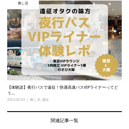
推し活
【体験談】夜行バスで遠征！快適高速バスVIPライナーってど
う...
2023.02.03
推し活
,
遠征
関連記事一覧