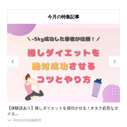
今月の特集記事


成功させる！オタク必見なダ
簡単キンブレリボンの作り方！安くて可
も！
ゆめみぃ