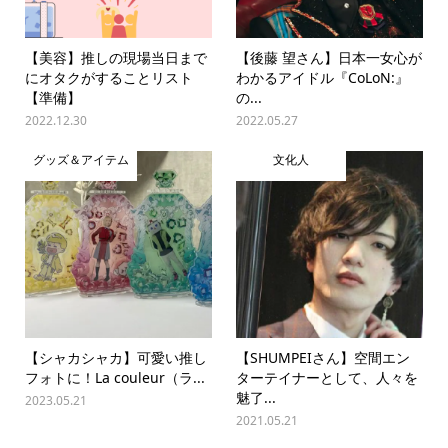
【美容】推しの現場当日まで
【後藤 望さん】日本一女心が
にオタクがすることリスト
わかるアイドル『CoLoN:』
【準備】
の...
2022.12.30
2022.05.27
グッズ＆アイテム
文化人
【シャカシャカ】可愛い推し
【SHUMPEIさん】空間エン
フォトに！La couleur（ラ...
ターテイナーとして、人々を
魅了...
2023.05.21
2021.05.21