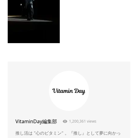
VitaminDay編集部
1,200,361 views
推し活は "心のビタミン" 。『推し』として夢に向かっ