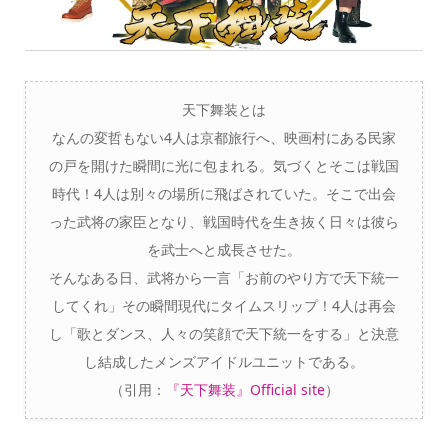
天下舞装とは
なんの変哲もない4人は京都旅行へ、映画村にある民家
の戸を開けた瞬間に光に包まれる。気づくとそこは戦国
時代！4人は別々の場所に飛ばされていた。そこで出会
った武将の家臣となり、戦国時代を生き抜く日々は彼ら
を武士へと成長させた。
そんなある日、武将から一言「お前のやり方で天下統一
してくれ」その瞬間現代にタイムスリップ！4人は再会
し「歌とダンス、人々の笑顔で天下統一をする」と決意
し結成したメンズアイドルユニットである。
（引用：
『天下舞装』Official site
）