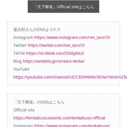
『天下舞装』Official siteはこちら
蓮太郎さんのSNSはコチラ
Instagram
https://www.instagram.com/ren_taro15/
Twitter
https://twitter.com/ren_taro15
TikTok
https://vt.tiktok.com/ZSt6ybb2/
Blog
https://ameblo.jp/rentaro-tenka/
YouTube
https://youtube.com/channel/UCC3OHNNKrlIEVw1MrernZ3
『天下舞装』のSNSはこちら
Official site
https://tenkabuso.wixsite.com/tenkabuso-official
Instagram
https://www.instagram.com/tenkabuso/