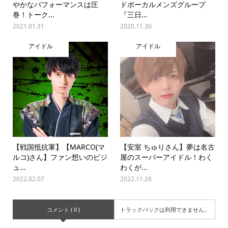
やかなパフォーマンスは圧
ドボーカルメンズグループ
巻！トーク...
『三日...
2021.01.31
2020.11.30
アイドル
アイドル
【戦国抵抗軍】【MARCO(マ
【安室 ちゅりさん】夢は名古
ルコ)さん】ファン想いのビジ
屋のスーパーアイドル！わく
ュ...
わくが...
2022.02.07
2022.11.28
コメント ( 0 )
トラックバックは利用できません。