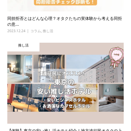
同担拒否とはどんな心理？オタクたちの実体験から考える同拒
の意...
2023.12.24
コラム
,
推し活
推し活
【体験】東京の安い推し活ホテル紹介！地方遠征民オタクの上