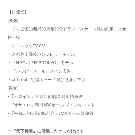
【俳優業】
(映像)
・テレビ愛知開局30周年記念ドラマ『スケート靴の約束』水元
耕一役
・クロレッツTV CM
・京都美山高校パンフレットモデル
・『NGC at ZEPP TOKYO』モデル
・『ハッピーメール』メイン広告
・old roots 短編ホラー『遊び感覚』主演
(舞台)
･『ヒロイン』東京芸術劇場 時田拓海役
･『オサエロ』朝日ABCホール メインキャスト
･『午前5時47分の時計台』IMAホール 淡路役
ー『天下舞装』に所属したきっかけは？