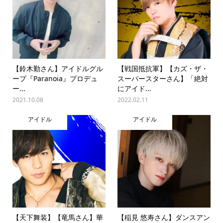
【鈴木勤さん】アイドルグル
【戦国抵抗軍】【カズ・ザ・
ープ『Paranoia』プロデュ
スーパースターさん】「絶対
ー...
にアイド...
2021.10.08
2022.02.11
アイドル
アイドル
【天下舞装】【竜馬さん】華
【稲見 悠寿さん】ダンスアン