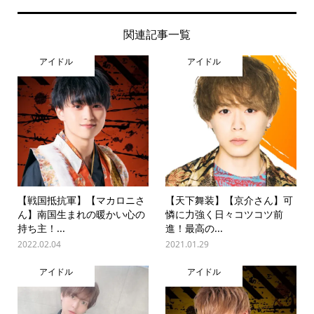
関連記事一覧
アイドル
アイドル
【戦国抵抗軍】【マカロニさ
【天下舞装】【京介さん】可
ん】南国生まれの暖かい心の
憐に力強く日々コツコツ前
持ち主！...
進！最高の...
2022.02.04
2021.01.29
アイドル
アイドル