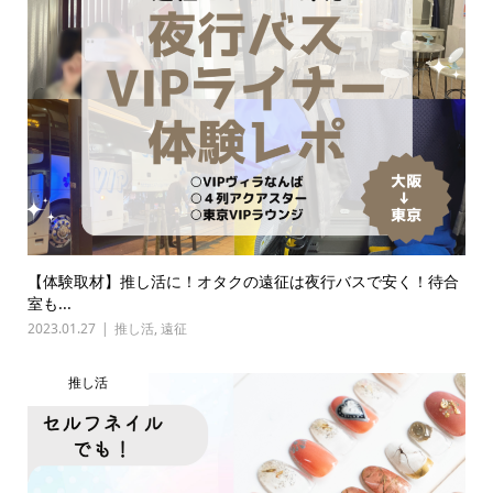
【体験取材】推し活に！オタクの遠征は夜行バスで安く！待合
室も...
2023.01.27
推し活
,
遠征
推し活