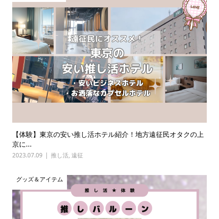
【体験】東京の安い推し活ホテル紹介！地方遠征民オタクの上
京に...
2023.07.09
推し活
,
遠征
グッズ＆アイテム