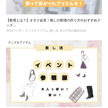
【祭壇とは？】オタク必見！推しの祭壇の作り方やおすすめグ
ッズ...
2024.11.19
グッズ＆アイテム
,
推し活
,
本人不在の誕生日会
グッズ＆アイテム