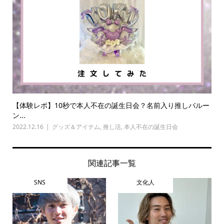
【体験レポ】10秒で本人不在の誕生日会？名前入り推しバルー
ン...
2022.12.16
グッズ＆アイテム
,
推し活
,
本人不在の誕生日会
関連記事一覧
SNS
文化人