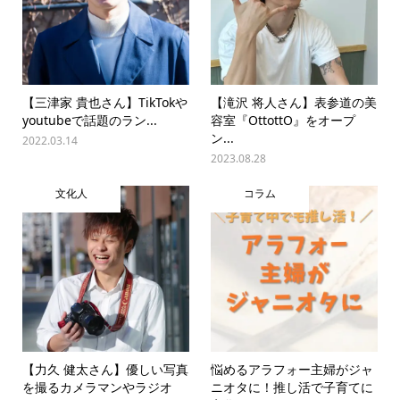
【三津家 貴也さん】TikTokや
【滝沢 将人さん】表参道の美
youtubeで話題のラン...
容室『OttottO』をオープ
ン...
2022.03.14
2023.08.28
文化人
コラム
【力久 健太さん】優しい写真
悩めるアラフォー主婦がジャ
を撮るカメラマンやラジオ
ニオタに！推し活で子育てに