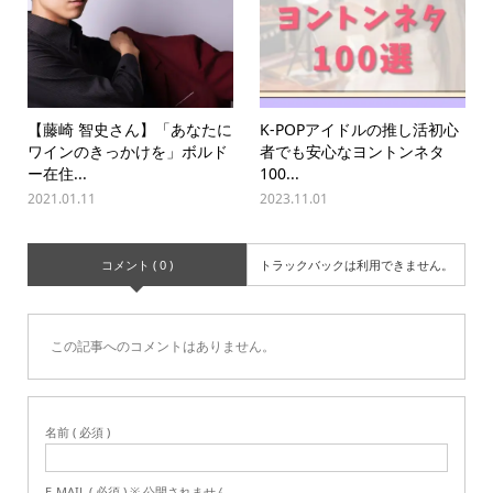
【藤崎 智史さん】「あなたに
K-POPアイドルの推し活初心
ワインのきっかけを」ボルド
者でも安心なヨントンネタ
ー在住...
100...
2021.01.11
2023.11.01
コメント ( 0 )
トラックバックは利用できません。
この記事へのコメントはありません。
名前 ( 必須 )
E-MAIL ( 必須 ) ※ 公開されません