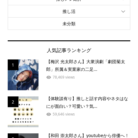
推し活
未分類
人気記事ランキング
【梅沢 光太郎さん】大衆演劇「劇団菊太
1
郎」所属＆実業家の二足...
78,469 views
【体験談有り】推しと話す内容やネタはな
2
にが面白い？可愛い？気...
59,646 views
【和田 崇太郎さん】youtubeから俳優へ！