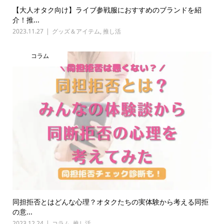
【大人オタク向け】ライブ参戦服におすすめのブランドを紹
介！推...
2023.11.27
グッズ＆アイテム
,
推し活
コラム
同担拒否とはどんな心理？オタクたちの実体験から考える同拒
の意...
2023.12.24
コラム
,
推し活