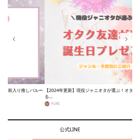


ルー
【2024年更新】現役ジャニオタが選ぶ！オタク友達に喜ばれ
推
る...
なに.
YURI
公式LINE