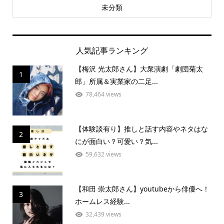
未分類
人気記事ランキング
【梅沢 光太郎さん】大衆演劇「劇団菊太
1
郎」所属＆実業家の二足...
78,464 views
【体験談有り】推しと話す内容やネタはな
2
にが面白い？可愛い？気...
59,632 views
【和田 崇太郎さん】youtubeから俳優へ！
3
ホームレス経験...
32,439 views