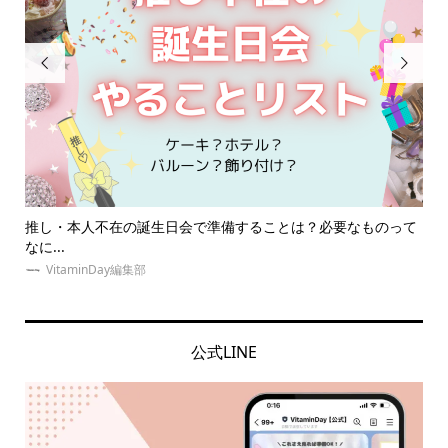


ものって
同担拒否とはどんな心理？オタクたちの実体験から考える同
の意...
VitaminDay編集部
公式LINE