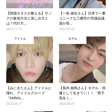
【韓国オタクが教える】サノ
【一色 雄生さん】日本で一番
クの参加方法と楽しみ方と
ユニークな三郷市の市議会議
は？代行方...
員が登...
2023.11.15
2022.03.23
アイドル
モデル
【みにきたさん】アイドルに
【長内 彪馬さん】モデル・俳
憧れ、アイドルグループ
優として生きていく！「男子
『EMNIs...
高生ミ...
2022.06.17
2020.08.05