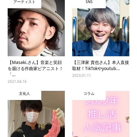
アーティスト
SNS
【Masaki.さん】音楽と笑顔
【三津家 貴也さん】本人直接
を届ける作曲家ピアニスト！
取材！TikTokやyoutub...
「...
2023.01.11
2021.04.16
文化人
コラム