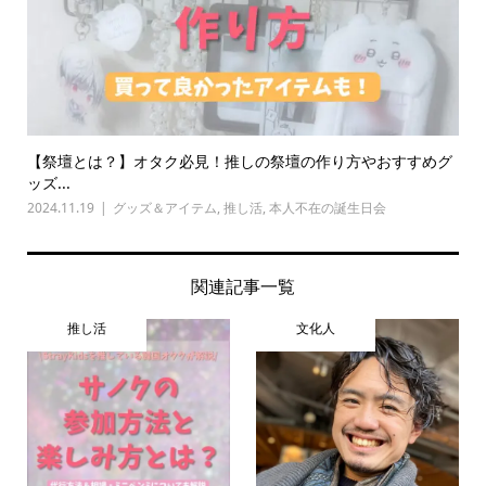
【祭壇とは？】オタク必見！推しの祭壇の作り方やおすすめグ
ッズ...
2024.11.19
グッズ＆アイテム
,
推し活
,
本人不在の誕生日会
関連記事一覧
推し活
文化人