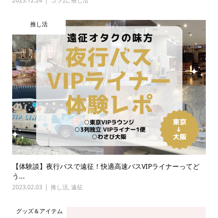
2023.12.24
コラム
,
推し活
推し活
【体験談】夜行バスで遠征！快適高速バスVIPライナーってど
う...
2023.02.03
推し活
,
遠征
グッズ＆アイテム