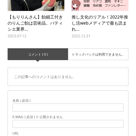
【もりりんさん】飴細工付き
推し文化のリアル！2022年推
のりんご飴は芸術品。パティ
し活webメディアで最も読ま
シエ業界...
れ...
2023.07.12
2022.12.31
コメント ( 0 )
トラックバックは利用できません。
この記事へのコメントはありません。
名前 ( 必須 )
E-MAIL ( 必須 ) ※ 公開されません
URL