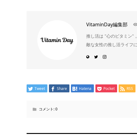
VitaminDay編集部
推し活は "心のビタミン
敵な女性の推し活ライフ
Tweet
Share
Hatena
Pocket
RSS
コメント:
0