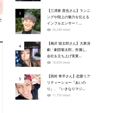
【三津家 貴也さん】ランニ
3
ングや陸上の魅力を伝える
と
インフルエンサー！...
26,249 views
【梅沢 慎太郎さん】大衆演
4
劇「劇団菊太郎」所属し、
会社を立ち上げ実業...
18,854 views
【西村 隼平さん】恋愛リア
5
リティーショー『あいの
り』、『いきなりマジ...
11,750 views