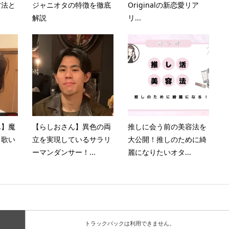
方法と
ジャニオタの特徴を徹底
Originalの新恋愛リア
解説
リ...
ん】魔
【らしおさん】異色の両
推しに会う前の美容法を
、歌い
立を実現しているサラリ
大公開！推しのために綺
ーマンダンサー！...
麗になりたいオタ...
トラックバックは利用できません。