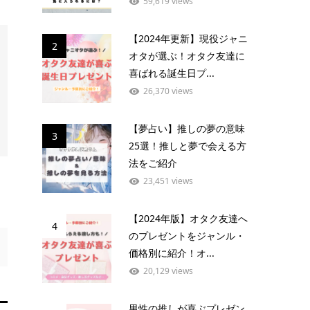
59,619 views
【2024年更新】現役ジャニ
2
オタが選ぶ！オタク友達に
喜ばれる誕生日プ...
26,370 views
【夢占い】推しの夢の意味
3
25選！推しと夢で会える方
法をご紹介
23,451 views
【2024年版】オタク友達へ
4
のプレゼントをジャンル・
価格別に紹介！オ...
20,129 views
男性の推しが喜ぶプレゼン