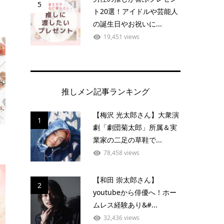
5
ト20選！アイドルや芸能人
の誕生日やお祝いに...
19,451 views
推しメン記事ランキング
【梅沢 光太郎さん】大衆演
1
劇「劇団菊太郎」所属＆実
業家の二足の草鞋で...
78,458 views
【和田 崇太郎さん】
2
youtubeから俳優へ！ホー
ムレス経験あり&#...
32,436 views