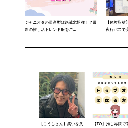
ジャニオタの量産型は絶滅危惧種！？最
【体験取材
新の推し活トレンド服をご...
夜行バスで安
【こうしさん】笑いを貪
【TO】推し界隈で