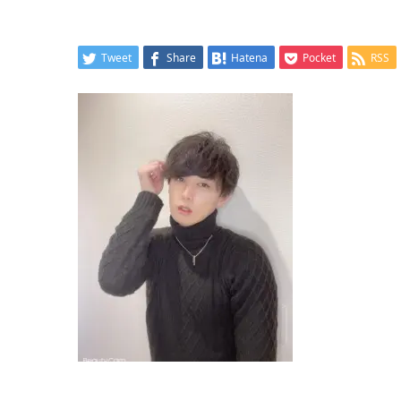
Tweet
Share
Hatena
Pocket
RSS