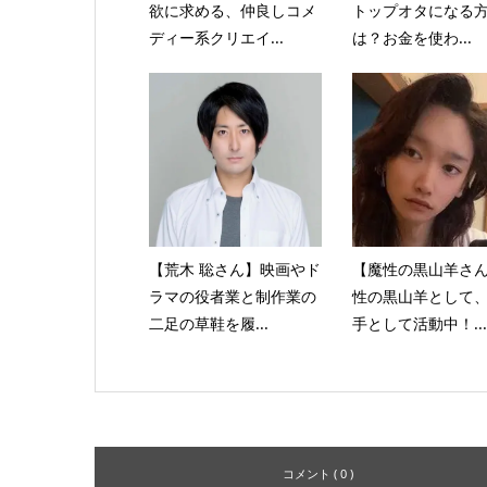
欲に求める、仲良しコメ
トップオタになる
ディー系クリエイ...
は？お金を使わ...
【荒木 聡さん】映画やド
【魔性の黒山羊さ
ラマの役者業と制作業の
性の黒山羊として
二足の草鞋を履...
手として活動中！...
コメント ( 0 )