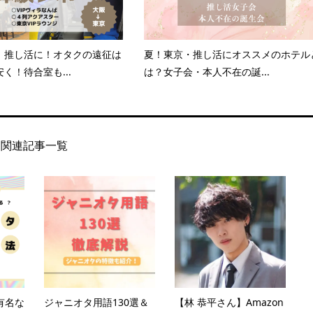
】推し活に！オタクの遠征は
夏！東京・推し活にオススメのホテル
く！待合室も...
は？女子会・本人不在の誕...
関連記事一覧
有名な
ジャニオタ用語130選＆
【林 恭平さん】Amazon