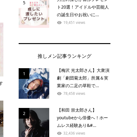
5
ト20選！アイドルや芸能人
の誕生日やお祝いに...
19,451 views
推しメン記事ランキング
【梅沢 光太郎さん】大衆演
1
劇「劇団菊太郎」所属＆実
す
業家の二足の草鞋で...
78,458 views
【和田 崇太郎さん】
2
youtubeから俳優へ！ホー
ムレス経験あり&#...
32,436 views