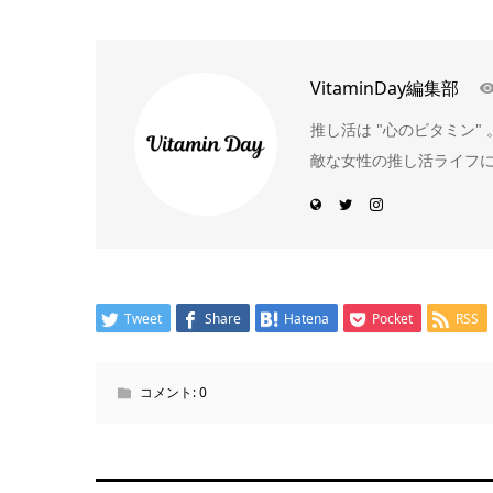
VitaminDay編集部
推し活は "心のビタミン
敵な女性の推し活ライフ
Tweet
Share
Hatena
Pocket
RSS
コメント:
0