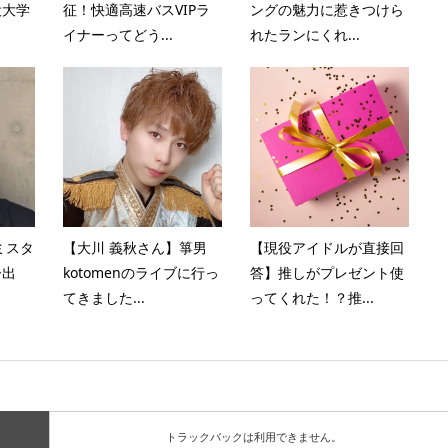
役大学
征！快適高速バスVIPラ
ングの魅力に惹きつけら
イナーってどう...
れたランにくれ...
ミスタ
【大川 義秋さん】箏男
【現役アイドルが直接回
ー出
kotomenのライブに行っ
答】推しがプレゼント使
てきました...
ってくれた！？推...
トラックバックは利用できません。