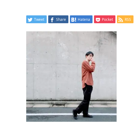
Tweet
Share
Hatena
Pocket
RSS