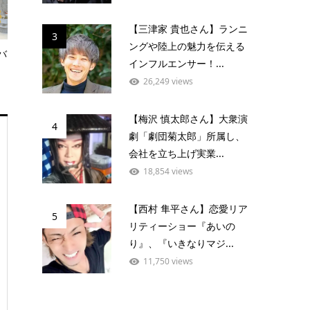
【三津家 貴也さん】ランニ
3
ングや陸上の魅力を伝える
バ
インフルエンサー！...
26,249 views
【梅沢 慎太郎さん】大衆演
4
劇「劇団菊太郎」所属し、
会社を立ち上げ実業...
18,854 views
【西村 隼平さん】恋愛リア
5
リティーショー『あいの
り』、『いきなりマジ...
11,750 views