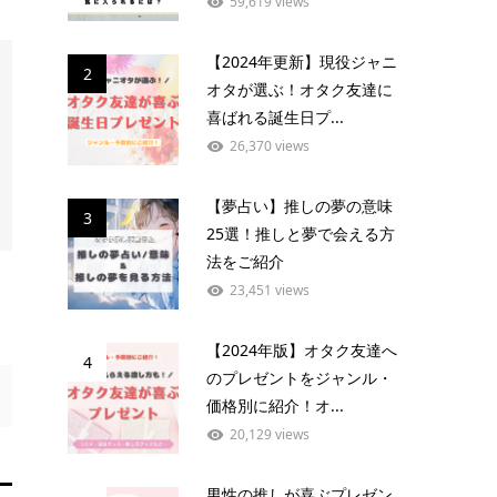
59,619 views
【2024年更新】現役ジャニ
2
オタが選ぶ！オタク友達に
喜ばれる誕生日プ...
26,370 views
【夢占い】推しの夢の意味
3
25選！推しと夢で会える方
法をご紹介
23,451 views
【2024年版】オタク友達へ
4
のプレゼントをジャンル・
価格別に紹介！オ...
20,129 views
男性の推しが喜ぶプレゼン