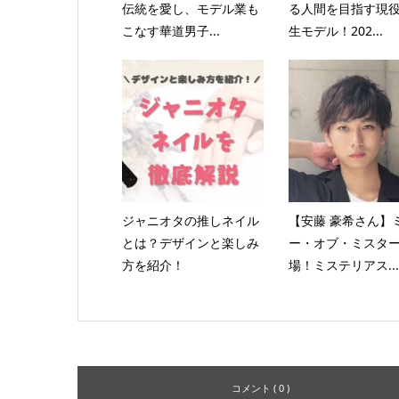
伝統を愛し、モデル業も
る人間を目指す現
こなす華道男子...
生モデル！202...
ジャニオタの推しネイル
【安藤 豪希さん】
とは？デザインと楽しみ
ー・オブ・ミスタ
方を紹介！
場！ミステリアス...
コメント ( 0 )