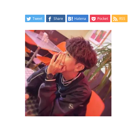
Tweet
Share
Hatena
Pocket
RSS