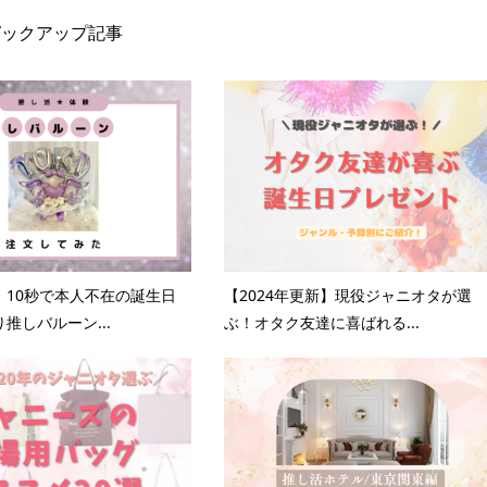
ピックアップ記事
】10秒で本人不在の誕生日
【2024年更新】現役ジャニオタが選
推しバルーン...
ぶ！オタク友達に喜ばれる...