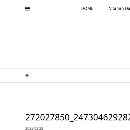
HOME
Vitamin
272027850_24730462928
2022.02.22