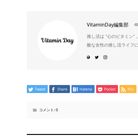
VitaminDay編集部
推し活は "心のビタミン
敵な女性の推し活ライフ
Tweet
Share
Hatena
Pocket
RSS
コメント:
0