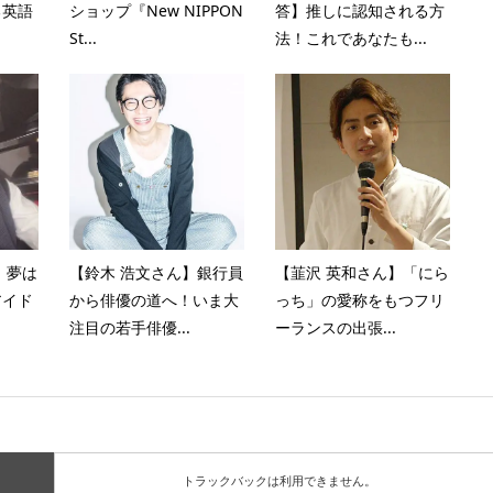
る英語
ショップ『New NIPPON
答】推しに認知される方
St...
法！これであなたも...
】夢は
【鈴木 浩文さん】銀行員
【韮沢 英和さん】「にら
アイド
から俳優の道へ！いま大
っち」の愛称をもつフリ
注目の若手俳優...
ーランスの出張...
トラックバックは利用できません。