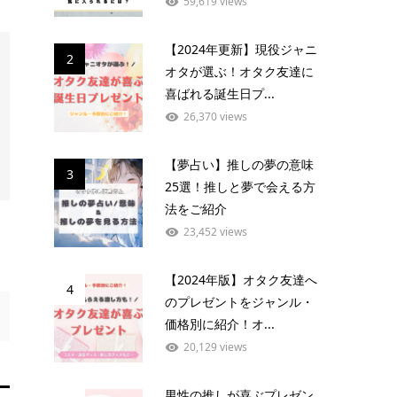
59,619 views
【2024年更新】現役ジャニ
2
オタが選ぶ！オタク友達に
喜ばれる誕生日プ...
26,370 views
【夢占い】推しの夢の意味
3
25選！推しと夢で会える方
法をご紹介
23,452 views
【2024年版】オタク友達へ
4
のプレゼントをジャンル・
価格別に紹介！オ...
20,129 views
男性の推しが喜ぶプレゼン