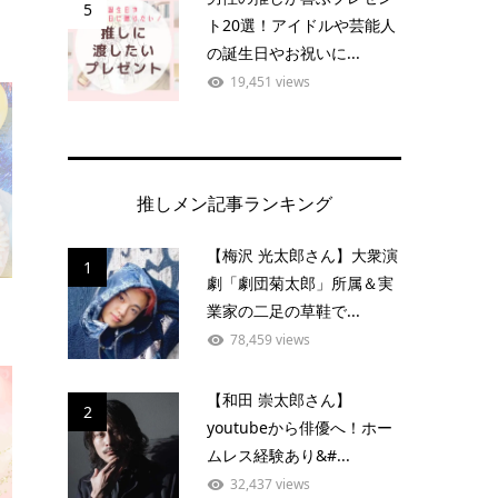
5
ト20選！アイドルや芸能人
の誕生日やお祝いに...
19,451 views
推しメン記事ランキング
【梅沢 光太郎さん】大衆演
1
劇「劇団菊太郎」所属＆実
業家の二足の草鞋で...
78,459 views
【和田 崇太郎さん】
2
youtubeから俳優へ！ホー
ムレス経験あり&#...
32,437 views