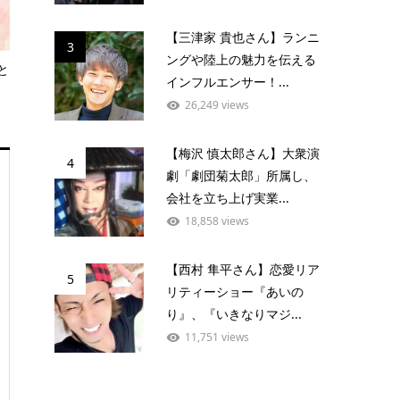
【三津家 貴也さん】ランニ
3
ングや陸上の魅力を伝える
と
インフルエンサー！...
26,249 views
【梅沢 慎太郎さん】大衆演
4
劇「劇団菊太郎」所属し、
会社を立ち上げ実業...
18,858 views
【西村 隼平さん】恋愛リア
5
リティーショー『あいの
り』、『いきなりマジ...
11,751 views