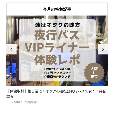
今月の特集記事


待合
【大人オタク向け】ライブ参戦服におすすめのブランドを紹
推
介！推...
ネイ
VitaminDay編集部