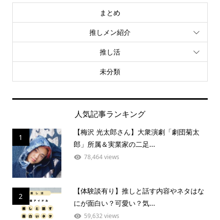
まとめ
推しメン紹介
推し活
未分類
人気記事ランキング
【梅沢 光太郎さん】大衆演劇「劇団菊太
1
郎」所属＆実業家の二足...
78,464 views
【体験談有り】推しと話す内容やネタはな
2
にが面白い？可愛い？気...
59,632 views