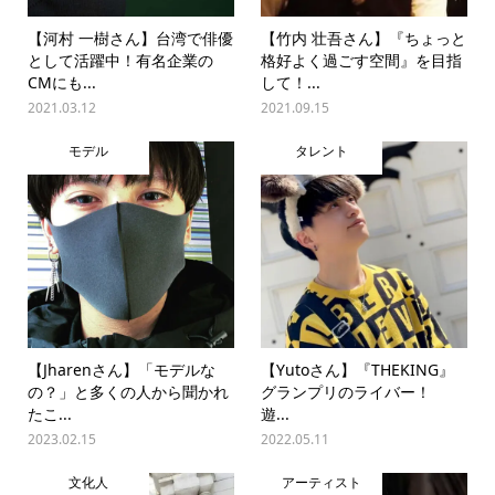
【河村 一樹さん】台湾で俳優
【竹内 壮吾さん】『ちょっと
として活躍中！有名企業の
格好よく過ごす空間』を目指
CMにも...
して！...
2021.03.12
2021.09.15
モデル
タレント
【Jharenさん】「モデルな
【Yutoさん】『THEKING』
の？」と多くの人から聞かれ
グランプリのライバー！
たこ...
遊...
2023.02.15
2022.05.11
文化人
アーティスト