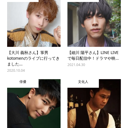
【大川 義秋さん】箏男
【細川 陽平さん】LINE LIVE
kotomenのライブに行ってき
で毎日配信中！ドラマや映...
ました...
2021.04.30
2020.10.04
俳優
文化人