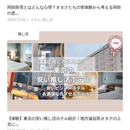
同担拒否とはどんな心理？オタクたちの実体験から考える同拒
の意...
2023.12.24
コラム
,
推し活
推し活
【体験】東京の安い推し活ホテル紹介！地方遠征民オタクの上
京に...