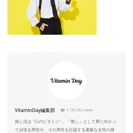
VitaminDay編集部
1,199,362 views
推し活は "心のビタミン" 。『推し』として夢に向かっ
て頑張る男性や、その男性を応援する素敵な女性の推