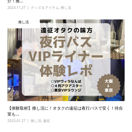
介！推...
2023.11.27
グッズ＆アイテム
,
推し活
推し活
【体験取材】推し活に！オタクの遠征は夜行バスで安く！待合
室も...
2023.01.27
推し活
,
遠征