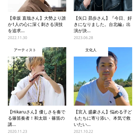
【幸坂 直哉さん】大勢より誰
【矢口 昴歩さん】『今日、好
か1人の心に深く刺さる演技
きになりました。台北編』出
を追求...
演が決...
2022.11.30
2023.06.28
アーティスト
文化人
【Hikaruさん】優しさを奏で
【宮入 盛豪さん】悩める子ど
る篠笛奏者！和太鼓・篠笛の
もたちに寄り添い、本気で救
講...
いたい...
2020.11.23
2021.10.22