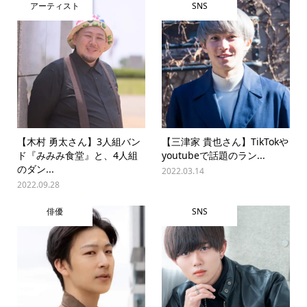
アーティスト
SNS
【木村 勇太さん】3人組バン
【三津家 貴也さん】TikTokや
ド『みみみ食堂』と、4人組
youtubeで話題のラン...
のダン...
2022.03.14
2022.09.28
俳優
SNS