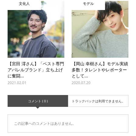
文化人
モデル
【宮田 澪さん】「ベスト専門
【岡山 幸樹さん】モデル実績
アパレルブランド」立ち上げ
多数！タレントやレポーター
に奮闘...
として...
2021.02.01
2020.07.20
コメント ( 0 )
トラックバックは利用できません。
この記事へのコメントはありません。