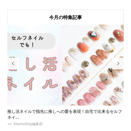
今月の特集記事


出来るセルフ
夏！東京・推し活にオススメのホテルとは？女子会・本人
の誕...
ゆめみぃ