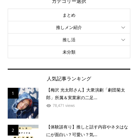
カテゴリー選択
まとめ
推しメン紹介
推し活
未分類
人気記事ランキング
【梅沢 光太郎さん】大衆演劇「劇団菊太
1
郎」所属＆実業家の二足...
78,471 views
【体験談有り】推しと話す内容やネタはな
2
にが面白い？可愛い？気...