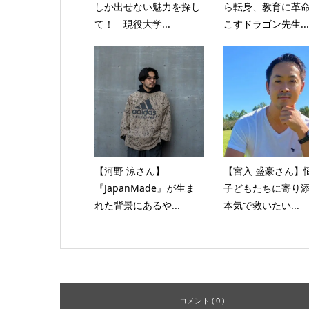
しか出せない魅力を探し
ら転身、教育に革
て！ 現役大学...
こすドラゴン先生...
【河野 涼さん】
【宮入 盛豪さん】
『JapanMade』が生ま
子どもたちに寄り
れた背景にあるや...
本気で救いたい...
コメント ( 0 )