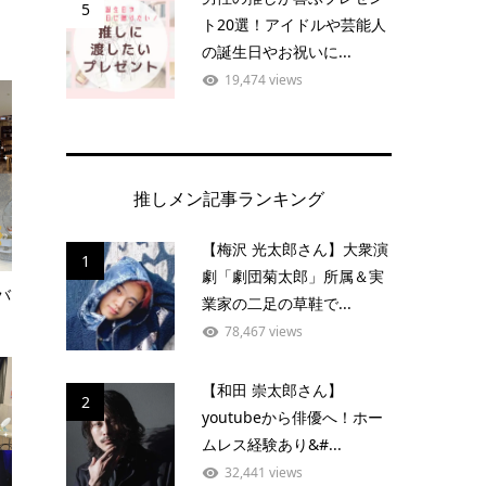
5
ト20選！アイドルや芸能人
の誕生日やお祝いに...
19,474 views
推しメン記事ランキング
【梅沢 光太郎さん】大衆演
1
劇「劇団菊太郎」所属＆実
バ
業家の二足の草鞋で...
78,467 views
【和田 崇太郎さん】
2
youtubeから俳優へ！ホー
ムレス経験あり&#...
32,441 views