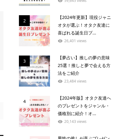
59,645 views
【2024年更新】現役ジャニ
2
オタが選ぶ！オタク友達に
喜ばれる誕生日プ...
26,401 views
【夢占い】推しの夢の意味
3
25選！推しと夢で会える方
法をご紹介
23,484 views
【2024年版】オタク友達へ
4
のプレゼントをジャンル・
価格別に紹介！オ...
20,143 views
男性の推しが喜ぶプレゼン