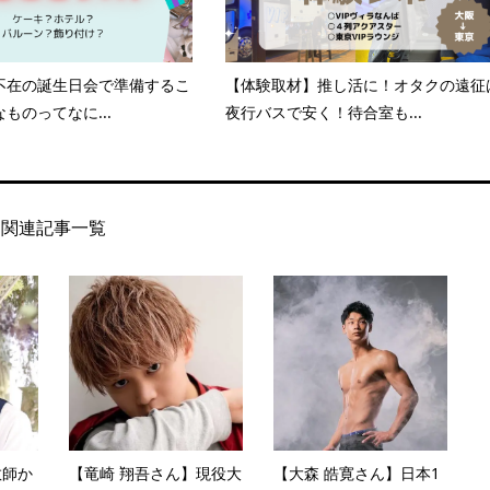
不在の誕生日会で準備するこ
【体験取材】推し活に！オタクの遠征
ものってなに...
夜行バスで安く！待合室も...
関連記事一覧
教師か
【竜崎 翔吾さん】現役大
【大森 皓寛さん】日本1