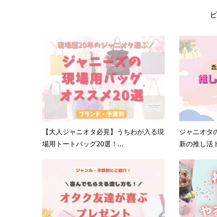
【大人ジャニオタ必見】うちわが入る現
ジャニオタ
場用トートバッグ20選！...
新の推し活ト