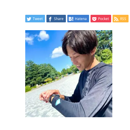
Tweet
Share
Hatena
Pocket
RSS