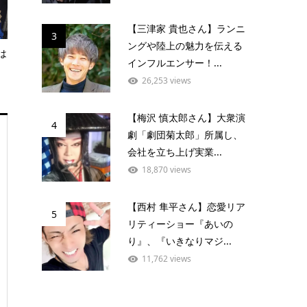
【三津家 貴也さん】ランニ
3
ングや陸上の魅力を伝える
は
インフルエンサー！...
26,253 views
【梅沢 慎太郎さん】大衆演
4
劇「劇団菊太郎」所属し、
会社を立ち上げ実業...
18,870 views
【西村 隼平さん】恋愛リア
5
リティーショー『あいの
り』、『いきなりマジ...
11,762 views