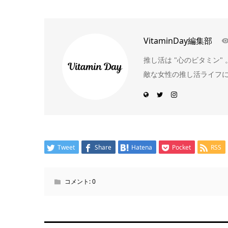
VitaminDay編集部
推し活は "心のビタミン
敵な女性の推し活ライフ
Tweet
Share
Hatena
Pocket
RSS
コメント:
0