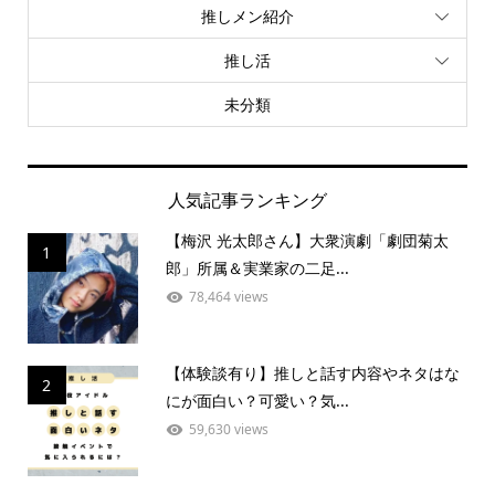
推しメン紹介
推し活
未分類
人気記事ランキング
【梅沢 光太郎さん】大衆演劇「劇団菊太
1
郎」所属＆実業家の二足...
78,464 views
【体験談有り】推しと話す内容やネタはな
2
にが面白い？可愛い？気...
59,630 views