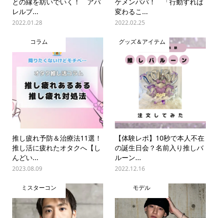
との縁を紡いでいく！ アパ
ケメンパパ！ 「行動すれば
レルブ...
変わるこ...
2022.01.28
2022.02.25
コラム
グッズ＆アイテム
推し疲れ予防＆治療法11選！
【体験レポ】10秒で本人不在
推し活に疲れたオタクへ【し
の誕生日会？名前入り推しバ
んどい...
ルーン...
2023.08.09
2022.12.16
ミスターコン
モデル