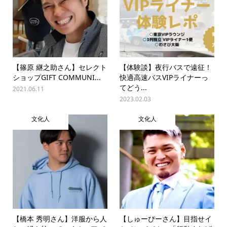
【篠原 継之助さん】セレクト
【体験談】夜行バスで遠征！
ショップGIFT COMMUNI...
快適高速バスVIPライナーっ
てどう...
2021.06.11
2023.02.03
文化人
文化人
【橋本 秀明さん】洋服から人
【しゅーぴーさん】目指せイ