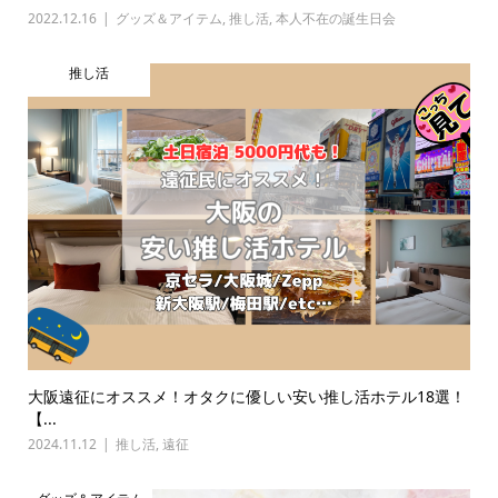
2022.12.16
グッズ＆アイテム
,
推し活
,
本人不在の誕生日会
推し活
大阪遠征にオススメ！オタクに優しい安い推し活ホテル18選！
【...
2024.11.12
推し活
,
遠征