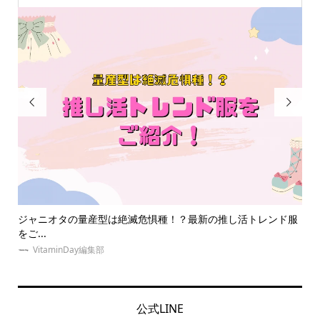


ンド服
推し活ネイルで指先に推しへの愛を表現！自宅で出来るセルフ
ネイ...
な
VitaminDay編集部
公式LINE