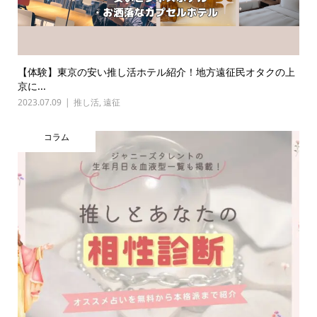
【体験】東京の安い推し活ホテル紹介！地方遠征民オタクの上
京に...
2023.07.09
推し活
,
遠征
コラム