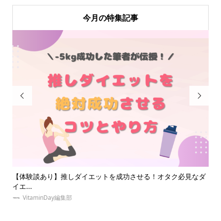
今月の特集記事


なダ
【祭壇とは？】オタク必見！推しの祭壇の作り方やおすすめグ
ジ
ッズ...
をご
VitaminDay編集部