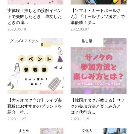
実体験！推しとの接触イベン
【ソマオ・ミートボールさ
トで失敗したとき、成功した
ん】『オールザッツ漫才』で
ときの違...
準優勝！ダ...
2023.06.18
2022.03.07
グッズ＆アイテム
推し活
【大人オタク向け】ライブ参
【韓国オタクが教える】サノ
戦服におすすめのブランドを
クの参加方法と楽しみ方と
紹介！推...
は？代行方...
2023.11.27
2023.11.15
まとめ
文化人