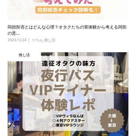
同担拒否とはどんな心理？オタクたちの実体験から考える同拒
の意...
2023.12.24
コラム
,
推し活
推し活