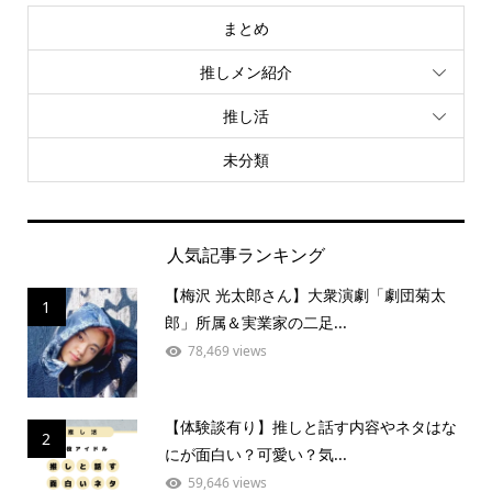
まとめ
推しメン紹介
推し活
未分類
人気記事ランキング
【梅沢 光太郎さん】大衆演劇「劇団菊太
1
郎」所属＆実業家の二足...
78,469 views
【体験談有り】推しと話す内容やネタはな
2
にが面白い？可愛い？気...
59,646 views