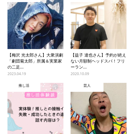
【梅沢 光太郎さん】大衆演劇
【益子 達也さん】予約が絶え
「劇団菊太郎」所属＆実業家
ない月額制ヘッドスパ！フリ
の二足...
ーラン...
2023.04.19
2020.10.09
推し活
芸人