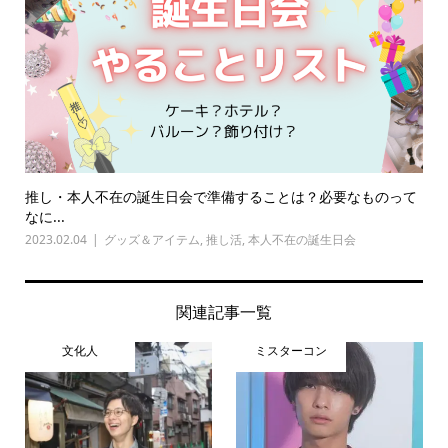
推し・本人不在の誕生日会で準備することは？必要なものって
なに...
2023.02.04
グッズ＆アイテム
,
推し活
,
本人不在の誕生日会
関連記事一覧
文化人
ミスターコン