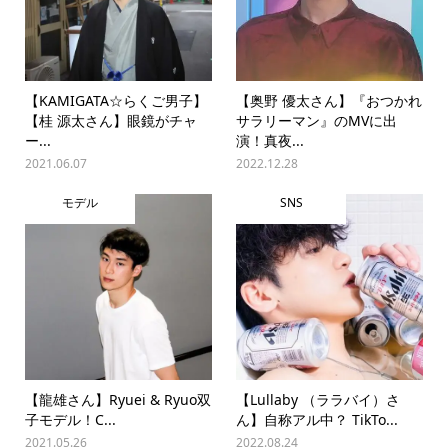
【KAMIGATA☆らくご男子】
【奥野 優太さん】『おつかれ
【桂 源太さん】眼鏡がチャ
サラリーマン』のMVに出
ー...
演！真夜...
2021.06.07
2022.12.28
モデル
SNS
【龍雄さん】Ryuei & Ryuo双
【Lullaby （ララバイ）さ
子モデル！C...
ん】自称アル中？ TikTo...
2021.05.26
2022.08.24