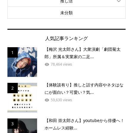
推し活
未分類
人気記事ランキング
【梅沢 光太郎さん】大衆演劇「劇団菊太
1
郎」所属＆実業家の二足...
78,464 views
【体験談有り】推しと話す内容やネタはな
2
にが面白い？可愛い？気...
59,630 views
【和田 崇太郎さん】youtubeから俳優へ！
3
ホームレス経験...