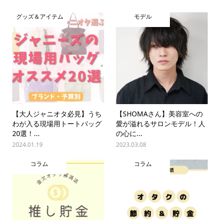
グッズ＆アイテム
モデル
【大人ジャニオタ必見】うち
【SHOMAさん】美容室への
わが入る現場用トートバッグ
愛が溢れるサロンモデル！人
20選！...
の心に...
2024.01.19
2023.03.08
コラム
コラム