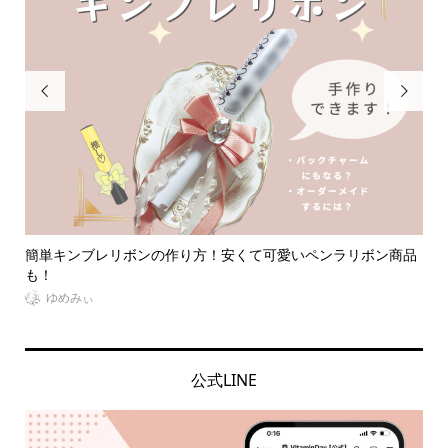


ン商品
推し・本人不在の誕生日会で準備することは？必要なものって
なに...
VitaminDay編集部
公式LINE