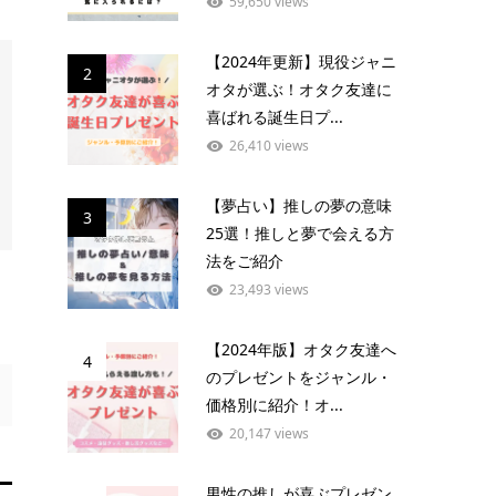
59,650 views
【2024年更新】現役ジャニ
2
オタが選ぶ！オタク友達に
喜ばれる誕生日プ...
26,410 views
【夢占い】推しの夢の意味
3
25選！推しと夢で会える方
法をご紹介
23,493 views
【2024年版】オタク友達へ
4
のプレゼントをジャンル・
価格別に紹介！オ...
20,147 views
男性の推しが喜ぶプレゼン