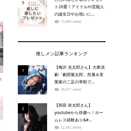
5
ト20選！アイドルや芸能人
の誕生日やお祝いに...
19,480 views
推しメン記事ランキング
【梅沢 光太郎さん】大衆演
1
劇「劇団菊太郎」所属＆実
！
業家の二足の草鞋で...
78,471 views
【和田 崇太郎さん】
2
youtubeから俳優へ！ホー
ムレス経験あり&#...
32,442 views