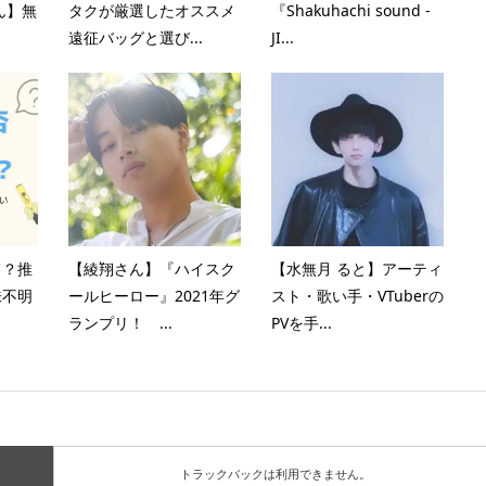
ん】無
タクが厳選したオススメ
『Shakuhachi sound -
遠征バッグと選び...
JI...
て？推
【綾翔さん】『ハイスク
【水無月 ると】アーティ
味不明
ールヒーロー』2021年グ
スト・歌い手・VTuberの
ランプリ！ ...
PVを手...
トラックバックは利用できません。