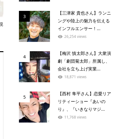
【三津家 貴也さん】ランニ
3
ングや陸上の魅力を伝える
現
インフルエンサー！...
26,254 views
【梅沢 慎太郎さん】大衆演
4
劇「劇団菊太郎」所属し、
会社を立ち上げ実業...
18,871 views
【西村 隼平さん】恋愛リア
5
リティーショー『あいの
り』、『いきなりマジ...
11,768 views