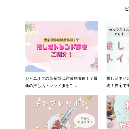
ジャニオタの量産型は絶滅危惧種！？最
推し活ネイ
新の推し活トレンド服をご...
現！自宅で出