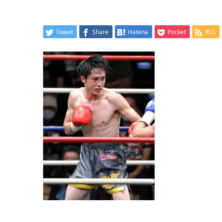
Tweet
Share
Hatena
Pocket
RSS