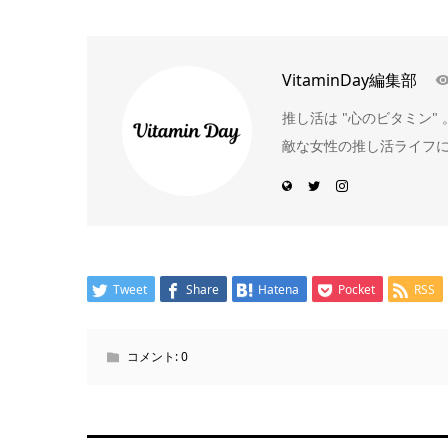
VitaminDay編集部
推し活は "心のビタミン
敵な女性の推し活ライフ
Tweet
Share
Hatena
Pocket
RSS
コメント:
0