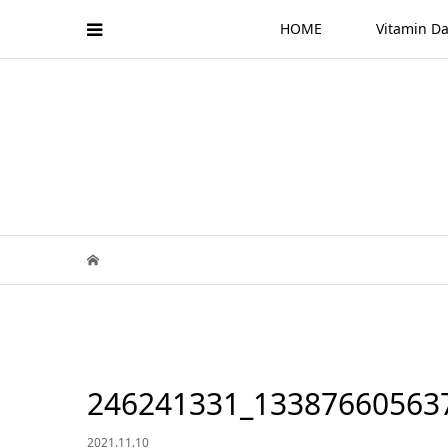
HOME
Vitamin
246241331_13387660563
2021.11.10