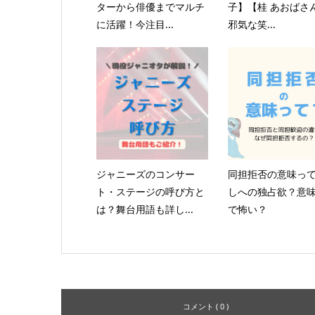
ターから俳優までマルチ
子】【桂 あおばさ
に活躍！今注目...
邪気な笑...
ジャニーズのコンサー
同担拒否の意味っ
ト・ステージの呼び方と
しへの独占欲？意
は？舞台用語も詳し...
で怖い？
コメント ( 0 )