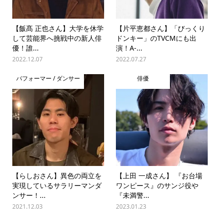
【飯髙 正也さん】大学を休学
【片平恵都さん】「びっくり
して芸能界へ挑戦中の新人俳
ドンキー」のTVCMにも出
優！誰...
演！A-...
2022.12.07
2022.07.27
パフォーマー / ダンサー
俳優
【らしおさん】異色の両立を
【上田 一成さん】 『お台場
実現しているサラリーマンダ
ワンピース』のサンジ役や
ンサー！...
『未満警...
2021.12.03
2023.01.23