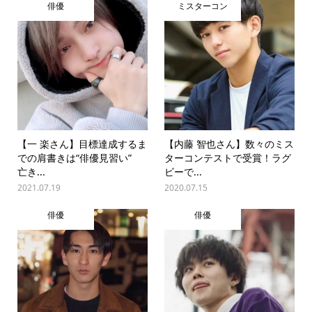
俳優
ミスターコン
【一 楽さん】目標達成するま
【内藤 智也さん】数々のミス
での肩書きは“俳優見習い”
ターコンテストで受賞！ラグ
亡き...
ビーで...
2021.07.19
2020.07.15
俳優
俳優