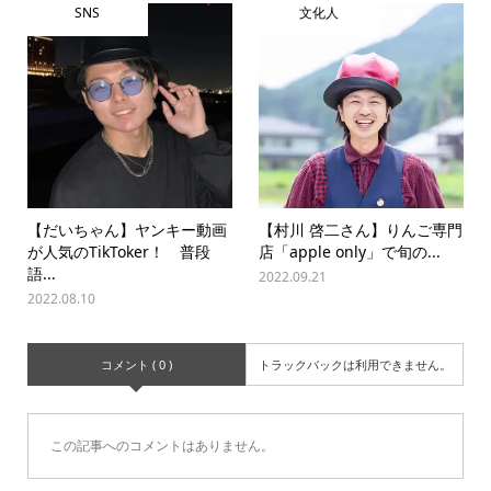
SNS
文化人
【だいちゃん】ヤンキー動画
【村川 啓二さん】りんご専門
が人気のTikToker！ 普段
店「apple only」で旬の...
語...
2022.09.21
2022.08.10
コメント ( 0 )
トラックバックは利用できません。
この記事へのコメントはありません。