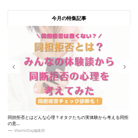
今月の特集記事


体験から考える同拒
ジャニオタの量産型は絶滅危惧種！？最新の推し活
をご...
VitaminDay編集部