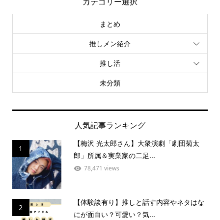
カテゴリー選択
まとめ
推しメン紹介
推し活
未分類
人気記事ランキング
【梅沢 光太郎さん】大衆演劇「劇団菊太
1
郎」所属＆実業家の二足...
78,471 views
【体験談有り】推しと話す内容やネタはな
2
にが面白い？可愛い？気...