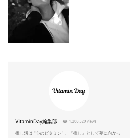
VitaminDay編集部
1,200,520 views
推し活は "心のビタミン" 。『推し』として夢に向かっ