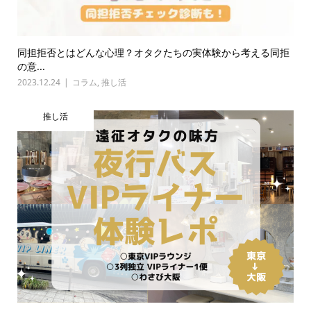
同担拒否とはどんな心理？オタクたちの実体験から考える同拒
の意...
2023.12.24
コラム
,
推し活
推し活