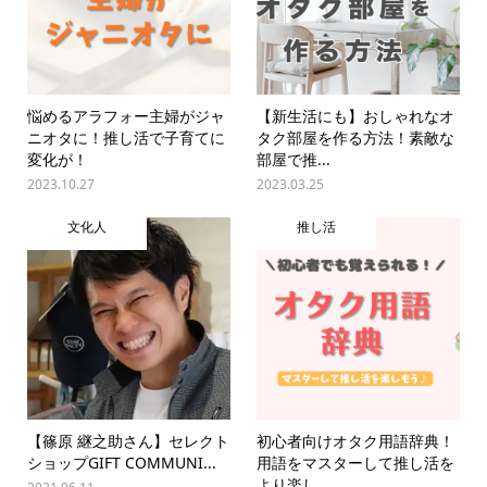
悩めるアラフォー主婦がジャ
【新生活にも】おしゃれなオ
ニオタに！推し活で子育てに
タク部屋を作る方法！素敵な
変化が！
部屋で推...
2023.10.27
2023.03.25
文化人
推し活
【篠原 継之助さん】セレクト
初心者向けオタク用語辞典！
ショップGIFT COMMUNI...
用語をマスターして推し活を
より楽し...