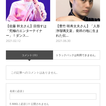
【佐藤 幹太さん】目指すは
【豊竹 咲寿太夫さん】「人形
「究極のエンターテイナ
浄瑠璃文楽」発祥の地に生ま
ー」！ダンス...
れた伝...
2021.02.12
2021.06.30
コメント ( 0 )
トラックバックは利用できません。
この記事へのコメントはありません。
名前 ( 必須 )
E-MAIL ( 必須 ) ※ 公開されません