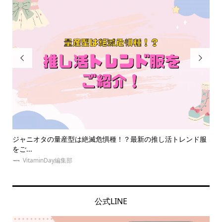


って
ジャニオタの量産型は絶滅危惧種！？最新の推し活トレンド服
同
をご...
の意.
VitaminDay編集部
公式LINE