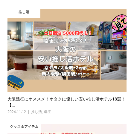
推し活
大阪遠征にオススメ！オタクに優しい安い推し活ホテル18選！
【...
2024.11.12
推し活
,
遠征
グッズ＆アイテム