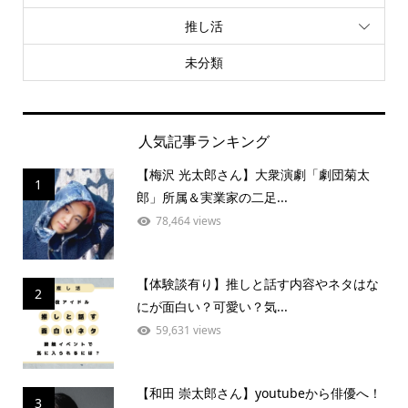
推し活
未分類
人気記事ランキング
【梅沢 光太郎さん】大衆演劇「劇団菊太
1
郎」所属＆実業家の二足...
78,464 views
【体験談有り】推しと話す内容やネタはな
2
にが面白い？可愛い？気...
59,631 views
【和田 崇太郎さん】youtubeから俳優へ！
3