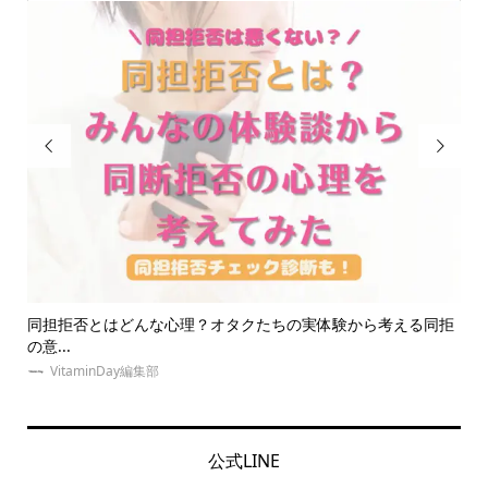


れ
同担拒否とはどんな心理？オタクたちの実体験から考える同拒
推
の意...
ネイ.
VitaminDay編集部
公式LINE