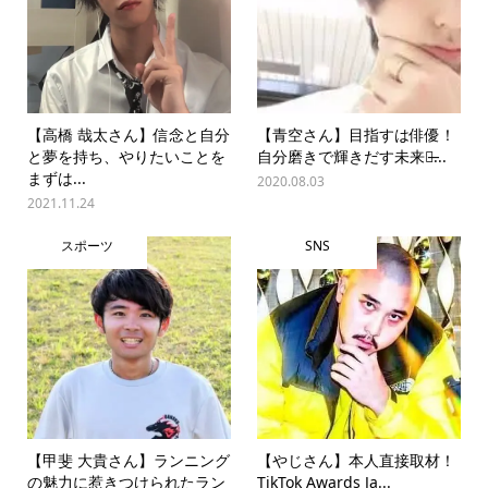
【高橋 哉太さん】信念と自分
【青空さん】目指すは俳優！
と夢を持ち、やりたいことを
自分磨きで輝きだす未来！̶...
まずは...
2020.08.03
2021.11.24
スポーツ
SNS
【甲斐 大貴さん】ランニング
【やじさん】本人直接取材！
の魅力に惹きつけられたラン
TikTok Awards Ja...