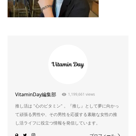
VitaminDay編集部
1,199,661 views
推し活は "心のビタミン" 。『推し』として夢に向かっ
て頑張る男性や、その男性を応援する素敵な女性の推
し活ライフに役立つ情報を発信しています。
プロフィール