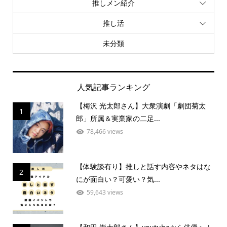
推しメン紹介
推し活
未分類
人気記事ランキング
【梅沢 光太郎さん】大衆演劇「劇団菊太
1
郎」所属＆実業家の二足...
78,466 views
【体験談有り】推しと話す内容やネタはな
2
にが面白い？可愛い？気...
59,643 views