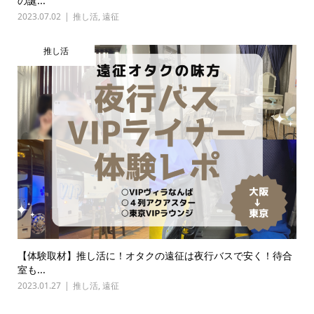
の誕...
2023.07.02
推し活
,
遠征
推し活
【体験取材】推し活に！オタクの遠征は夜行バスで安く！待合
室も...
2023.01.27
推し活
,
遠征