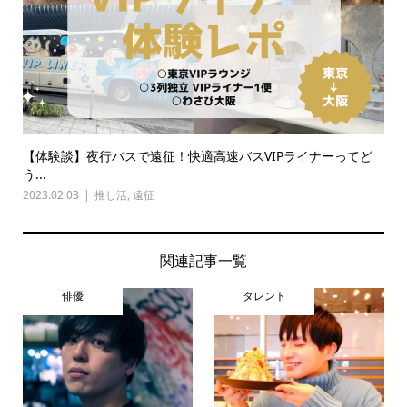
【体験談】夜行バスで遠征！快適高速バスVIPライナーってど
う...
2023.02.03
推し活
,
遠征
関連記事一覧
俳優
タレント