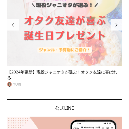


友達に喜ばれ
大阪遠征にオススメ！オタクに優しい安い推し活ホテル1
【...
VitaminDay編集部
公式LINE