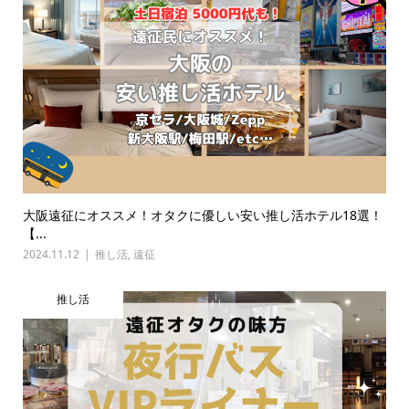
大阪遠征にオススメ！オタクに優しい安い推し活ホテル18選！
【...
2024.11.12
推し活
,
遠征
推し活