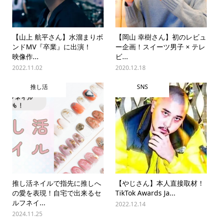
【山上 航平さん】水溜まりボ
【岡山 幸樹さん】初のレビュ
ンドMV『卒業』に出演！
ー企画！スイーツ男子 × テレ
映像作...
ビ...
2022.11.02
2020.12.18
推し活
SNS
推し活ネイルで指先に推しへ
【やじさん】本人直接取材！
の愛を表現！自宅で出来るセ
TikTok Awards Ja...
ルフネイ...
2022.12.14
2024.11.25