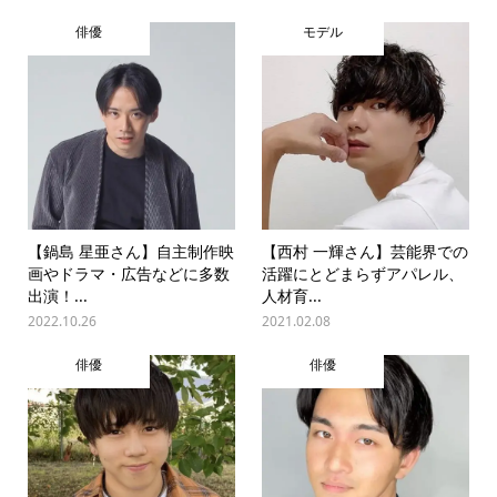
俳優
モデル
【鍋島 星亜さん】自主制作映
【西村 一輝さん】芸能界での
画やドラマ・広告などに多数
活躍にとどまらずアパレル、
出演！...
人材育...
2022.10.26
2021.02.08
俳優
俳優