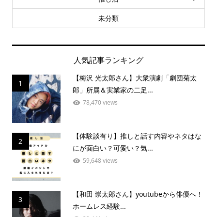
未分類
人気記事ランキング
【梅沢 光太郎さん】大衆演劇「劇団菊太
1
郎」所属＆実業家の二足...
78,470 views
【体験談有り】推しと話す内容やネタはな
2
にが面白い？可愛い？気...
59,648 views
【和田 崇太郎さん】youtubeから俳優へ！
3
ホームレス経験...