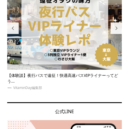


ーってど
ジャニオタの量産型は絶滅危惧種！？最新の推し活トレンド服
をご...
VitaminDay編集部
公式LINE