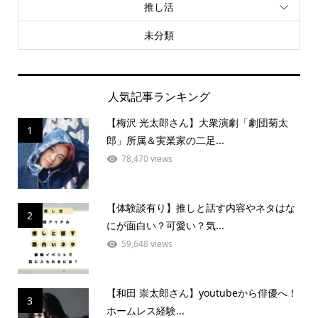
推し活
未分類
人気記事ランキング
【梅沢 光太郎さん】大衆演劇「劇団菊太
1
郎」所属＆実業家の二足...
78,470 views
【体験談有り】推しと話す内容やネタはな
2
にが面白い？可愛い？気...
59,648 views
【和田 崇太郎さん】youtubeから俳優へ！
3
ホームレス経験...