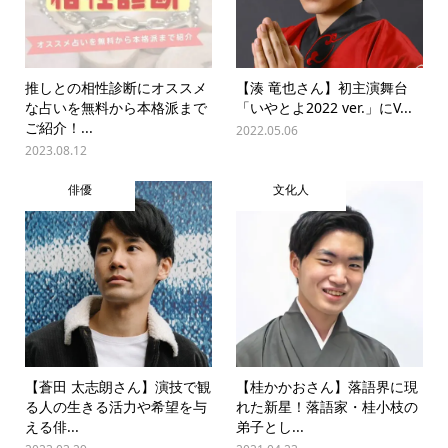
推しとの相性診断にオススメ
【湊 竜也さん】初主演舞台
な占いを無料から本格派まで
「いやとよ2022 ver.」にV...
ご紹介！...
2022.05.06
2023.08.12
俳優
文化人
【蒼田 太志朗さん】演技で観
【桂かかおさん】落語界に現
る人の生きる活力や希望を与
れた新星！落語家・桂小枝の
える俳...
弟子とし...