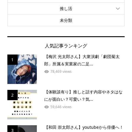
推し活
未分類
人気記事ランキング
【梅沢 光太郎さん】大衆演劇「劇団菊太
1
郎」所属＆実業家の二足...
78,469 views
【体験談有り】推しと話す内容やネタはな
2
にが面白い？可愛い？気...
59,646 views
【和田 崇太郎さん】youtubeから俳優へ！
3