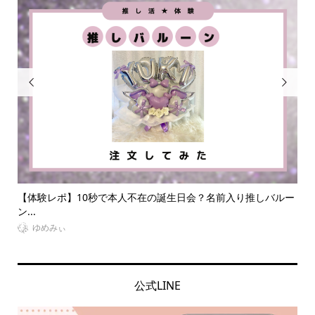


験レポ】10秒で本人不在の誕生日会？名前入り推しバルー
【2024年
る...
めみぃ
YURI
公式LINE