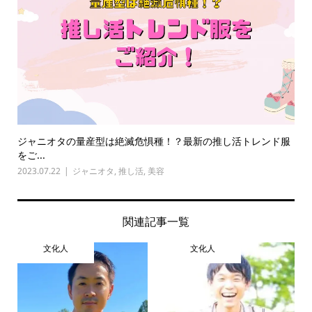
ジャニオタの量産型は絶滅危惧種！？最新の推し活トレンド服
をご...
2023.07.22
ジャニオタ
,
推し活
,
美容
関連記事一覧
文化人
文化人