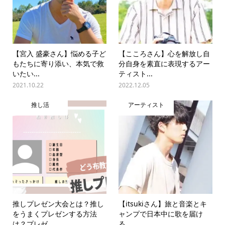
【宮入 盛豪さん】悩める子ど
【こころさん】心を解放し自
もたちに寄り添い、本気で救
分自身を素直に表現するアー
いたい...
ティスト...
2021.10.22
2022.12.05
推し活
アーティスト
推しプレゼン大会とは？推し
【itsukiさん】旅と音楽とキ
をうまくプレゼンする方法
ャンプで日本中に歌を届け
は？プレゼ...
る、...