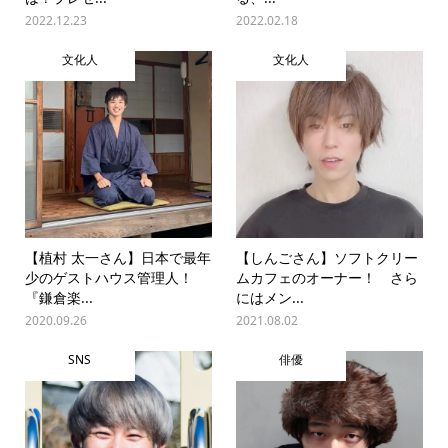
2022.12.23
2022.02.18
文化人
文化人
【植村 太一さん】日本で最年
【しんごさん】ソフトクリー
少のゲストハウス管理人！
ムカフェのオーナー！ さら
『鎌倉楽...
にはメン...
2020.09.26
2021.08.02
SNS
俳優