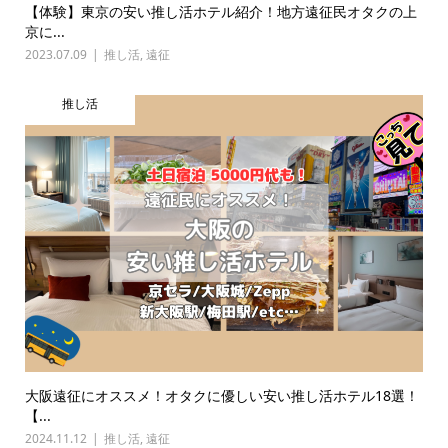
【体験】東京の安い推し活ホテル紹介！地方遠征民オタクの上
京に...
2023.07.09
推し活
,
遠征
推し活
大阪遠征にオススメ！オタクに優しい安い推し活ホテル18選！
【...
2024.11.12
推し活
,
遠征