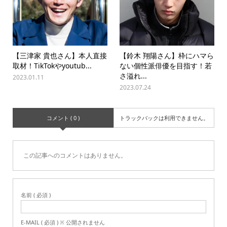
【三津家 貴也さん】本人直接
【鈴木 翔陽さん】枠にハマら
取材！TikTokやyoutub...
ない個性派俳優を目指す！若
さ溢れ...
2023.01.11
2023.07.24
コメント ( 0 )
トラックバックは利用できません。
この記事へのコメントはありません。
名前 ( 必須 )
E-MAIL ( 必須 ) ※ 公開されません