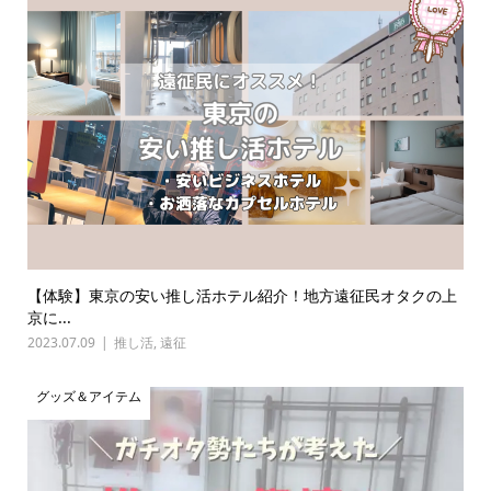
【体験】東京の安い推し活ホテル紹介！地方遠征民オタクの上
京に...
2023.07.09
推し活
,
遠征
グッズ＆アイテム