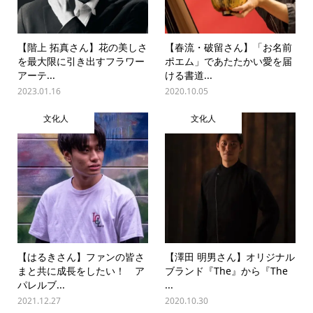
【階上 拓真さん】花の美しさ
【春流・破留さん】「お名前
を最大限に引き出すフラワー
ポエム」であたたかい愛を届
アーテ...
ける書道...
2023.01.16
2020.10.05
文化人
文化人
【はるきさん】ファンの皆さ
【澤田 明男さん】オリジナル
まと共に成長をしたい！ ア
ブランド『The』から『The
パレルブ...
...
2021.12.27
2020.10.30