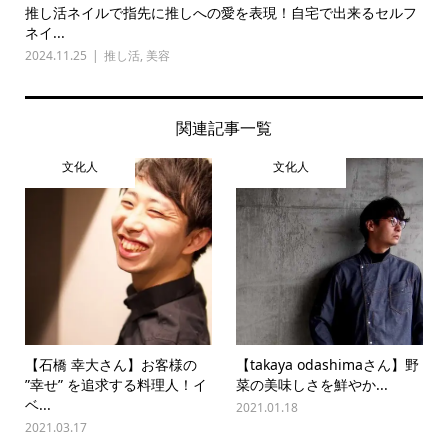
推し活ネイルで指先に推しへの愛を表現！自宅で出来るセルフ
ネイ...
2024.11.25
推し活
,
美容
関連記事一覧
文化人
文化人
【石橋 幸大さん】お客様の
【takaya odashimaさん】野
”幸せ” を追求する料理人！イ
菜の美味しさを鮮やか...
ベ...
2021.01.18
2021.03.17