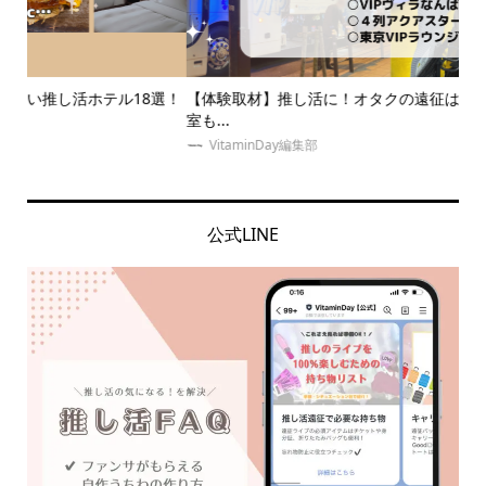
選！
【体験取材】推し活に！オタクの遠征は夜行バスで安く！待合
推
室も...
介！.
VitaminDay編集部
公式LINE