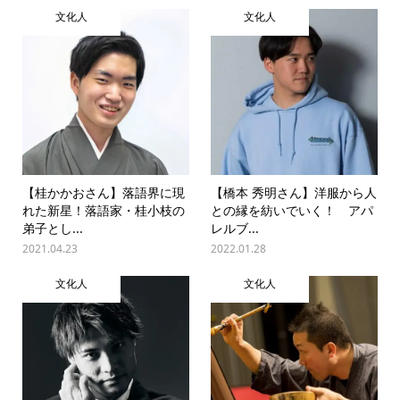
文化人
文化人
【桂かかおさん】落語界に現
【橋本 秀明さん】洋服から人
れた新星！落語家・桂小枝の
との縁を紡いでいく！ アパ
弟子とし...
レルブ...
2021.04.23
2022.01.28
文化人
文化人