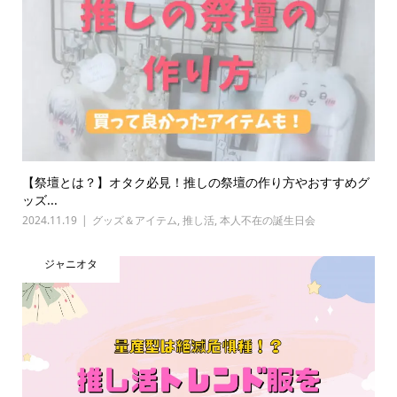
【祭壇とは？】オタク必見！推しの祭壇の作り方やおすすめグ
ッズ...
2024.11.19
グッズ＆アイテム
,
推し活
,
本人不在の誕生日会
ジャニオタ