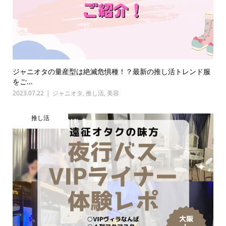
ジャニオタの量産型は絶滅危惧種！？最新の推し活トレンド服
をご...
2023.07.22
ジャニオタ
,
推し活
,
美容
推し活