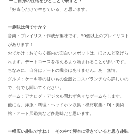
ーご自身の性格をひとことで表すと？
「好奇心だけで生きている」と思います。
ー
趣味は何ですか？
音楽：プレイリスト作成が趣味です。50個以上のプレイリスト
があります！
おでかけ：おそらく都内の面白いスポットは、ほとんど挙げら
れます。デートコースを考えるよう頼まれることが多いです。
ちなみに、自分はデートの機会はありません。あゝ無情。
グルメ：ケーキ等の甘いもの全般とコスパランチなら詳しいの
で、何でも聞いてください。
ゲーム：アナログ・デジタル問わず色々なゲームをします。
他にも、洋服・料理・ヘッドホン収集・機材収集・DJ・美術
館・アート展鑑賞など多趣味だと思います。
ー
幅広い趣味ですね！ その中で脚本に活きていると思う趣味