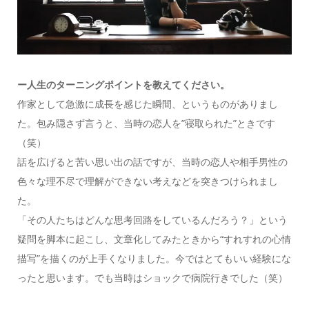
ー
人生のターニングポイントを教えてください。
作家として急激に成長を感じた瞬間、というものがありまし
た。
包み隠さず言うと、当時の恋人を”寝取られた”ときです
（笑）
話を広げると苦い思い出の話ですが、当時の恋人や相手男性の
色々な理不尽で理解ができない考えなどを突きつけられまし
た。
「その人たちはどんな思考回路をしているんだろう？」という
疑問を脚本に起こし、文章化してみたときから“すれすれの心情
描写”を描くのが上手くなりました。
今ではとてもいい経験にな
ったと思います。でも当時はショックで病院行きでした（笑）