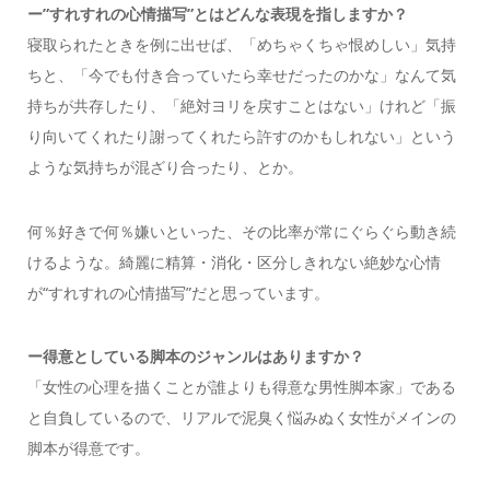
ー”すれすれの心情描写”とはどんな表現を指しますか？
寝取られたときを例に出せば、「めちゃくちゃ恨めしい」気持
ちと、「今でも付き合っていたら幸せだったのかな」なんて気
持ちが共存したり、「絶対ヨリを戻すことはない」けれど「振
り向いてくれたり謝ってくれたら許すのかもしれない」という
ような気持ちが混ざり合ったり、とか。
何％好きで何％嫌いといった、その比率が常にぐらぐら動き続
けるような。綺麗に精算・消化・区分しきれない絶妙な心情
が“すれすれの心情描写”だと思っています。
ー
得意としている脚本のジャンルはありますか？
「女性の心理を描くことが誰よりも得意な男性脚本家」である
と自負しているので、リアルで泥臭く悩みぬく女性がメインの
脚本が得意です。