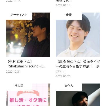
2022.11.14
2023.01.14
アーティスト
俳優
【中村 仁樹さん】
【高橋 輝仁さん】仮面ライダ
『Shakuhachi sound -JI...
ーの主演を目指す19歳！ ポ
ジテ...
2020.12.31
2022.06.20
推し活
文化人