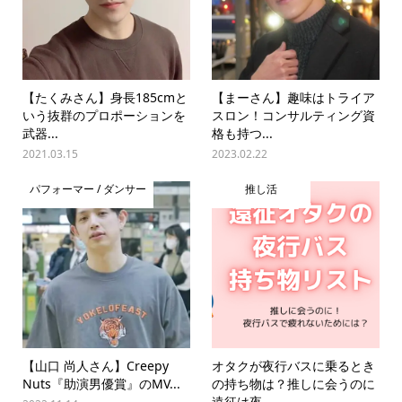
【たくみさん】身長185cmと
【まーさん】趣味はトライア
いう抜群のプロポーションを
スロン！コンサルティング資
武器...
格も持つ...
2021.03.15
2023.02.22
パフォーマー / ダンサー
推し活
【山口 尚人さん】Creepy
オタクが夜行バスに乗るとき
Nuts『助演男優賞』のMV...
の持ち物は？推しに会うのに
遠征は夜...