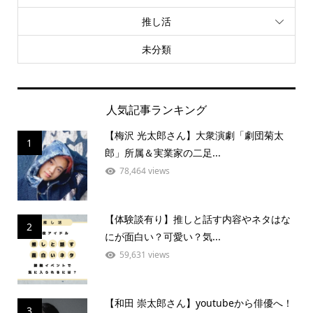
推し活
未分類
人気記事ランキング
【梅沢 光太郎さん】大衆演劇「劇団菊太
1
郎」所属＆実業家の二足...
78,464 views
【体験談有り】推しと話す内容やネタはな
2
にが面白い？可愛い？気...
59,631 views
【和田 崇太郎さん】youtubeから俳優へ！
3