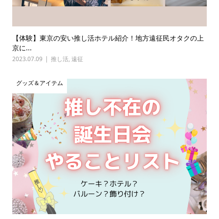
【体験】東京の安い推し活ホテル紹介！地方遠征民オタクの上
京に...
2023.07.09
推し活
,
遠征
グッズ＆アイテム