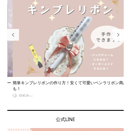


ルー
簡単キンブレリボンの作り方！安くて可愛いペンラリボン商品
【
も！
室も.
ゆめみぃ
公式LINE