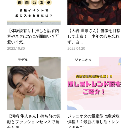
【体験談有り】推しと話す内
【大岩 世奈さん】俳優を目指
容やネタはなにが面白い？可
して上京！ 少年の心を忘れ
愛い？気...
ず、自...
2023.10.30
2022.04.20
モデル
ジャニオタ
【河崎 隼人さん】持ち前の笑
ジャニオタの量産型は絶滅危
顔とファッションセンスで自
惧種！？最新の推し活トレン
分と周...
ド服をご...