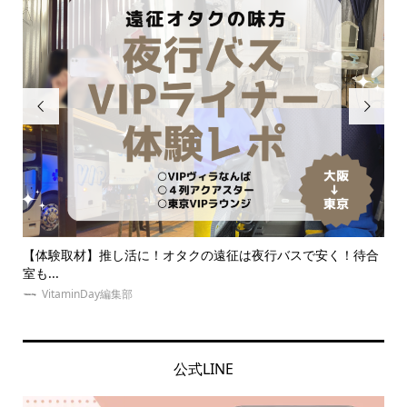


同拒
【体験取材】推し活に！オタクの遠征は夜行バスで安く！待合
【
室も...
ッズ.
VitaminDay編集部
公式LINE