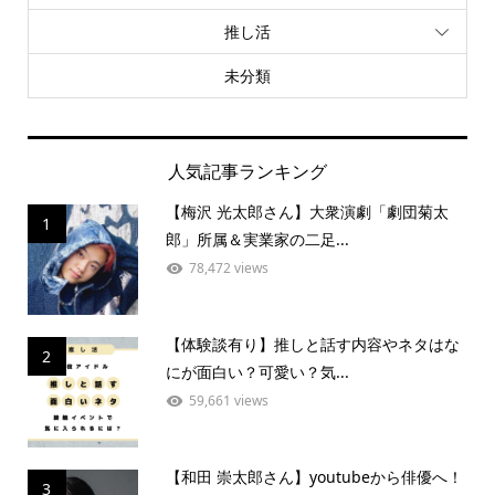
推し活
未分類
人気記事ランキング
【梅沢 光太郎さん】大衆演劇「劇団菊太
1
郎」所属＆実業家の二足...
78,472 views
【体験談有り】推しと話す内容やネタはな
2
にが面白い？可愛い？気...
59,661 views
【和田 崇太郎さん】youtubeから俳優へ！
3