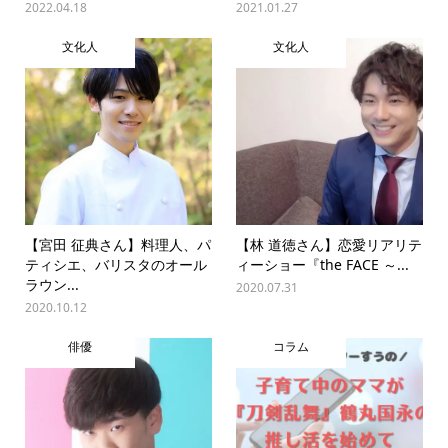
2022.04.18
2021.01.27
文化人
文化人
【宮田 征典さん】料理人、パ
【林 道徳さん】恋愛リアリテ
ティシエ、バリスタのオール
ィーショー『the FACE ～...
ラウン...
2020.07.31
2020.10.12
俳優
コラム