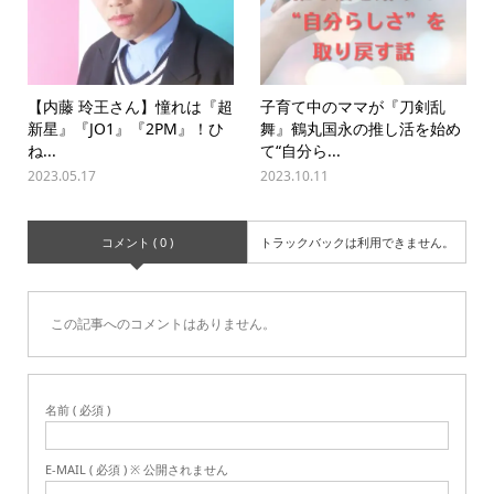
【内藤 玲王さん】憧れは『超
子育て中のママが『刀剣乱
新星』『JO1』『2PM』！ひ
舞』鶴丸国永の推し活を始め
ね...
て“自分ら...
2023.05.17
2023.10.11
コメント ( 0 )
トラックバックは利用できません。
この記事へのコメントはありません。
名前 ( 必須 )
E-MAIL ( 必須 ) ※ 公開されません