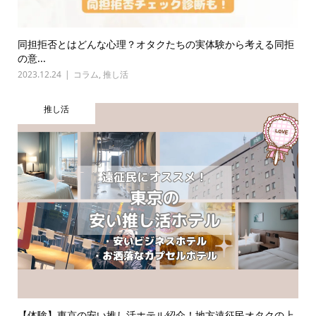
同担拒否とはどんな心理？オタクたちの実体験から考える同拒
の意...
2023.12.24
コラム
,
推し活
推し活
【体験】東京の安い推し活ホテル紹介！地方遠征民オタクの上