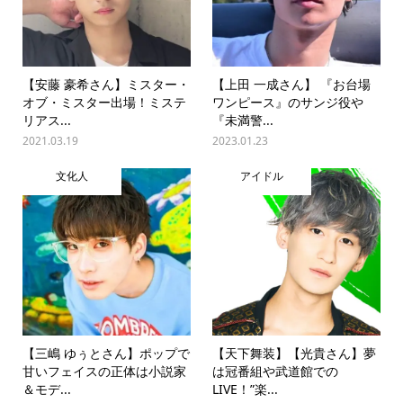
【安藤 豪希さん】ミスター・
【上田 一成さん】 『お台場
オブ・ミスター出場！ミステ
ワンピース』のサンジ役や
リアス...
『未満警...
2021.03.19
2023.01.23
文化人
アイドル
【三嶋 ゆぅとさん】ポップで
【天下舞装】【光貴さん】夢
甘いフェイスの正体は小説家
は冠番組や武道館での
＆モデ...
LIVE！”楽...