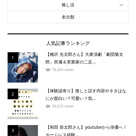
推し活
未分類
人気記事ランキング
【梅沢 光太郎さん】大衆演劇「劇団菊太
1
郎」所属＆実業家の二足...
78,464 views
【体験談有り】推しと話す内容やネタはな
2
にが面白い？可愛い？気...
59,633 views
【和田 崇太郎さん】youtubeから俳優へ！
3
ホームレス経験...