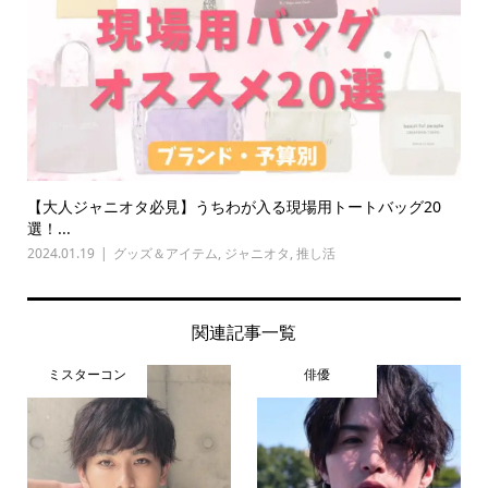
【大人ジャニオタ必見】うちわが入る現場用トートバッグ20
選！...
2024.01.19
グッズ＆アイテム
,
ジャニオタ
,
推し活
関連記事一覧
ミスターコン
俳優