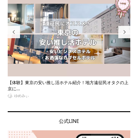


民オタクの上
【体験談あり】推しダイエットを成功させる！オタク必見
イエ...
VitaminDay編集部
公式LINE