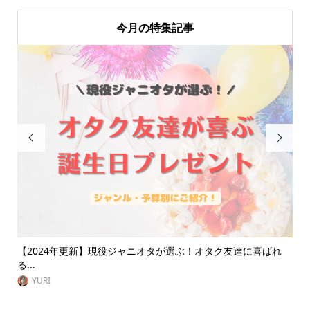
今月の特集記事


なダ
【2024年更新】現役ジャニオタが選ぶ！オタク友達に喜ばれ
【
る...
京に.
YURI