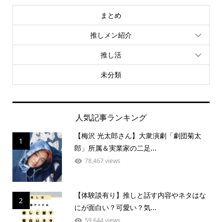
まとめ
推しメン紹介
推し活
未分類
人気記事ランキング
【梅沢 光太郎さん】大衆演劇「劇団菊太
1
郎」所属＆実業家の二足...
78,467 views
【体験談有り】推しと話す内容やネタはな
2
にが面白い？可愛い？気...
59,644 views