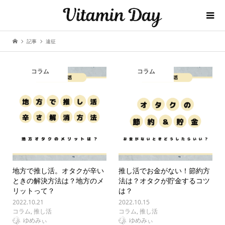
記事
遠征
コラム
コラム
地方で推し活。オタクが辛い
推し活でお金がない！節約方
ときの解決方法は？地方のメ
法は？オタクが貯金するコツ
リットって？
は？
2022.10.21
2022.10.15
コラム
,
推し活
コラム
,
推し活
ゆめみぃ
ゆめみぃ