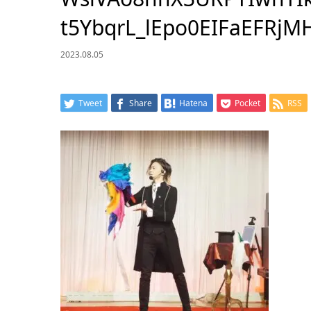
t5YbqrL_lEpo0EIFaEFRj
2023.08.05
Tweet
Share
Hatena
Pocket
RSS