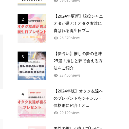
59,615 views
【2024年更新】現役ジャニ
2
オタが選ぶ！オタク友達に
喜ばれる誕生日プ...
26,370 views
【夢占い】推しの夢の意味
3
25選！推しと夢で会える方
法をご紹介
23,450 views
【2024年版】オタク友達へ
4
のプレゼントをジャンル・
価格別に紹介！オ...
20,129 views
男性の推しが喜ぶプレゼン