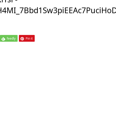
MH4MI_7Bbd1Sw3piEEAc7PuciH
feedly
Pin it