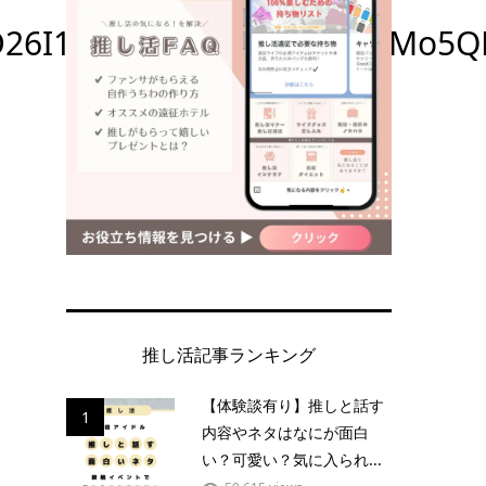
oD26I1Qr6fRbKROf4YksHppMo5
推し活記事ランキング
【体験談有り】推しと話す
1
内容やネタはなにが面白
い？可愛い？気に入られ...