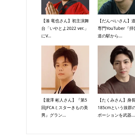
【湊 竜也さん】初主演舞
【だんぺいさん】
台「いやとよ2022 ver.」
専門YouTuber『
にV...
道の駅から...
【瀧澤 彬人さん】『第5
【たくみさん】身
回JFCAミスターきもの美
185cmという抜群
男』グラン...
ポーションを武器...