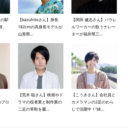
道の駅
【kazuhitoさん】身長
【岡田 健志さん】パラレ
拝啓、
182cmの高身長モデルが
ルワーカーの歌うナレー
山形県...
ターが福井県三...
長
【荒木 聡さん】映画やド
【こうきさん】会社員と
のプロ
ラマの役者業と制作業の
カメラマンの2足のわら
二足の草鞋を履...
じで活躍中！“綺...