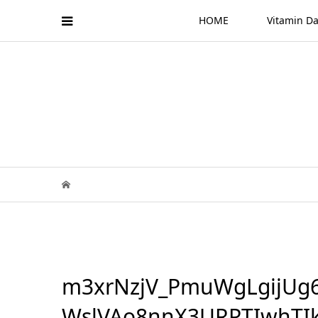
HOME
Vitamin
m3xrNzjV_PmuWgLgijUg
WslVAo8nnX3URPTIwhTIk