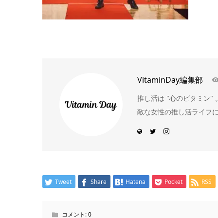
VitaminDay編集部
推し活は "心のビタミン
敵な女性の推し活ライフ
Tweet
Share
Hatena
Pocket
RSS
コメント:
0