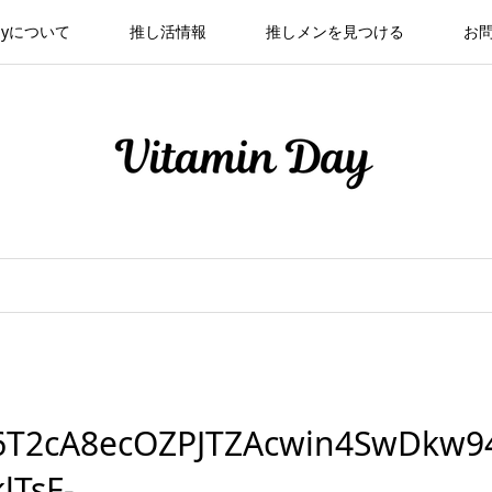
 Dayについて
推し活情報
推しメンを見つける
お
6T2cA8ecOZPJTZAcwin4SwDkw9
lTsF-