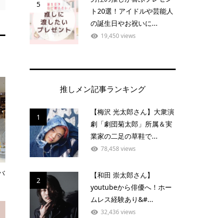
5
ト20選！アイドルや芸能人
の誕生日やお祝いに...
19,450 views
推しメン記事ランキング
【梅沢 光太郎さん】大衆演
1
劇「劇団菊太郎」所属＆実
業家の二足の草鞋で...
78,458 views
バ
【和田 崇太郎さん】
2
youtubeから俳優へ！ホー
ムレス経験あり&#...
32,436 views