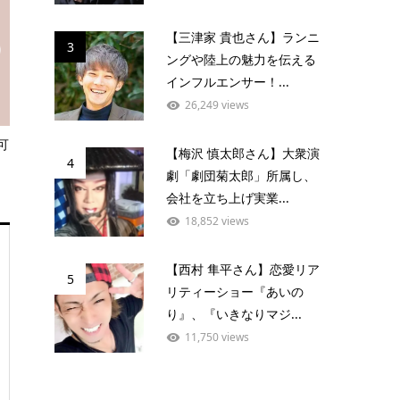
【三津家 貴也さん】ランニ
3
ングや陸上の魅力を伝える
インフルエンサー！...
26,249 views
可
【梅沢 慎太郎さん】大衆演
4
劇「劇団菊太郎」所属し、
会社を立ち上げ実業...
18,852 views
【西村 隼平さん】恋愛リア
5
リティーショー『あいの
り』、『いきなりマジ...
11,750 views