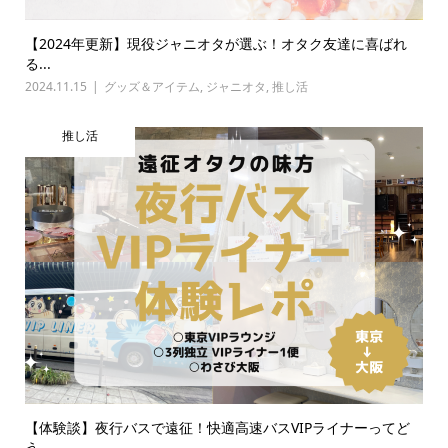
【2024年更新】現役ジャニオタが選ぶ！オタク友達に喜ばれ
る...
2024.11.15
グッズ＆アイテム
,
ジャニオタ
,
推し活
推し活
【体験談】夜行バスで遠征！快適高速バスVIPライナーってど
う...