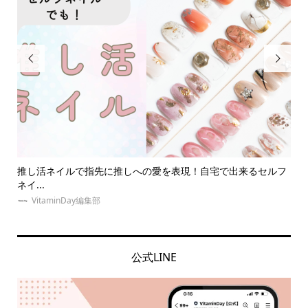


愛を表現！自宅で出来るセルフ
【2024年版】オタク友達へのプレゼン
に...
VitaminDay編集部
公式LINE