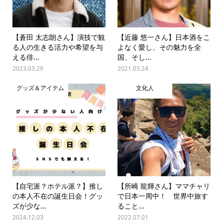
【蒼田 太志朗さん】演技で観
【近藤 悠一さん】日本酒をこ
る人の生きる活力や希望を与
よなく愛し、その魅力を全
える俳...
国、そし...
2023.03.29
2021.03.24
グッズ＆アイテム
文化人
【自宅派？ホテル派？】推し
【所崎 龍輝さん】ママチャリ
の本人不在の誕生日会！グッ
で日本一周中！ 世界中旅す
ズが少な...
ること...
2024.12.03
2022.07.01