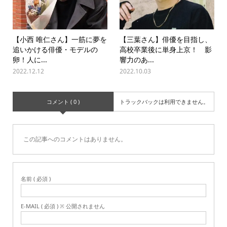
【小西 唯仁さん】一筋に夢を
【三葉さん】俳優を目指し、
追いかける俳優・モデルの
高校卒業後に単身上京！ 影
卵！人に...
響力のあ...
2022.12.12
2022.10.03
コメント ( 0 )
トラックバックは利用できません。
この記事へのコメントはありません。
名前 ( 必須 )
E-MAIL ( 必須 ) ※ 公開されません