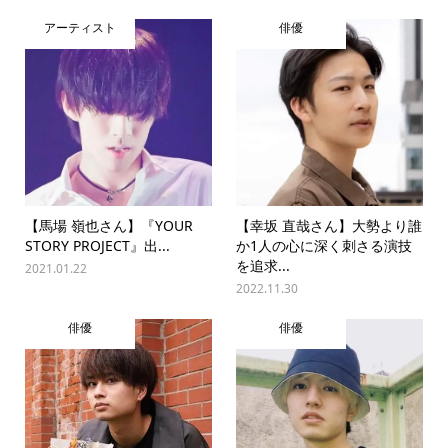
アーティスト
俳優
【馬場 嶺也さん】『YOUR
【幸坂 直哉さん】大勢より誰
STORY PROJECT』出...
か1人の心に深く刺さる演技
を追求...
2021.01.22
2022.11.30
俳優
俳優