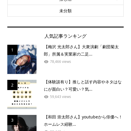
未分類
人気記事ランキング
【梅沢 光太郎さん】大衆演劇「劇団菊太
1
郎」所属＆実業家の二足...
78,466 views
【体験談有り】推しと話す内容やネタはな
2
にが面白い？可愛い？気...
59,643 views
【和田 崇太郎さん】youtubeから俳優へ！
3
ホームレス経験...