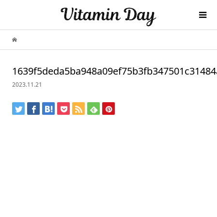
1639f5deda5ba948a09ef75b3fb347501c31484a
2023.11.21