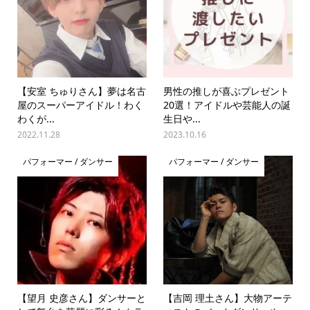
【安室 ちゅりさん】夢は名古
男性の推しが喜ぶプレゼント
屋のスーパーアイドル！わく
20選！アイドルや芸能人の誕
わくが...
生日や...
2022.11.28
2023.10.16
パフォーマー / ダンサー
パフォーマー / ダンサー
【望月 史彦さん】ダンサーと
【吉岡 理土さん】大物アーテ