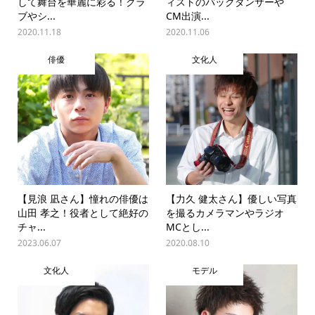
して舞台を華麗に彩る！クラ
ィストのバックダンサーや
ブやシ...
CM出演...
2020.11.18
2020.11.06
俳優
文化人
【見浪 凪さん】憧れの俳優は
【力久 健太さん】優しい写真
山田 孝之！役者として絶好の
を撮るカメラマンやラジオ
チャ...
MCとし...
2023.06.07
2020.08.10
文化人
モデル