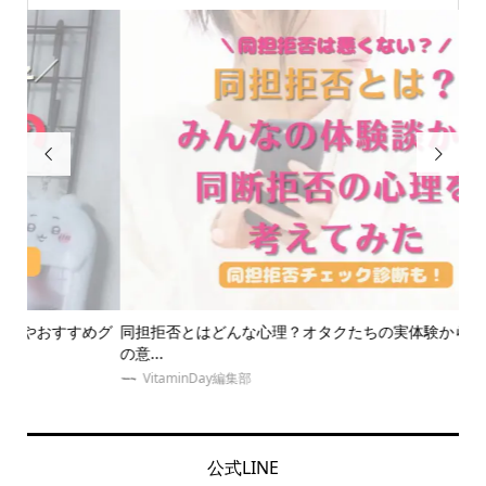


めグ
同担拒否とはどんな心理？オタクたちの実体験から考える同拒
【
の意...
ン..
VitaminDay編集部
公式LINE