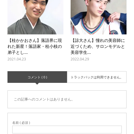
【桂かかおさん】落語界に現
【諒大さん】憧れの美容師に
れた新星！落語家・桂小枝の
近づくため、サロンモデルと
弟子とし...
美容学生...
2021.04.23
2022.04.29
コメント ( 0 )
トラックバックは利用できません。
この記事へのコメントはありません。
名前 ( 必須 )