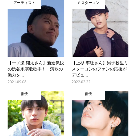
アーティスト
ミスターコン
【一ノ瀬 翔太さん】新進気鋭
【上杉 李旺さん】男子校生ミ
の渋谷系演歌歌手！ 演歌の
スターコンのファンの応援が
魅力を...
デビュ...
2021.09.08
2022.02.22
俳優
俳優