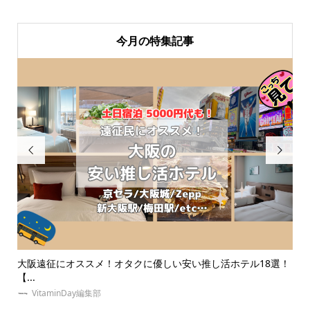
今月の特集記事


優しい安い推し活ホテル18選！
推し・本人不在の誕生日会で準備する
なに...
VitaminDay編集部