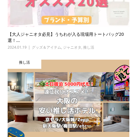
【大人ジャニオタ必見】うちわが入る現場用トートバッグ20
選！...
2024.01.19
グッズ＆アイテム
,
ジャニオタ
,
推し活
推し活