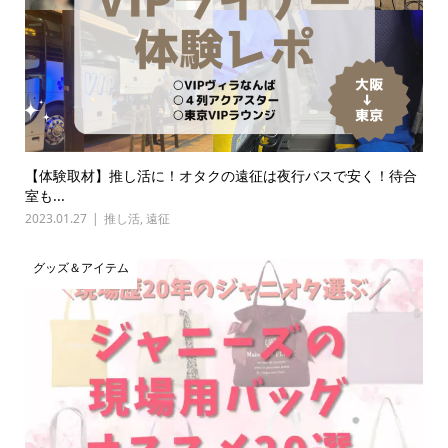
【体験取材】推し活に！オタクの遠征は夜行バスで安く！待合
室も...
2023.01.27
推し活
,
遠征
グッズ＆アイテム