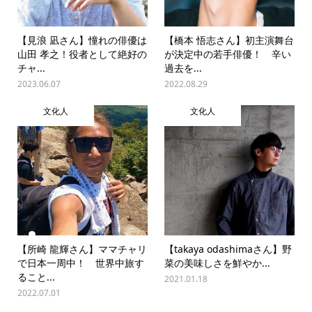
【見浪 凪さん】憧れの俳優は
【橋本 悟志さん】初主演舞台
山田 孝之！役者として絶好の
が決定中の若手俳優！ 辛い
チャ...
過去を...
2023.06.07
2022.08.29
文化人
文化人
【所崎 龍輝さん】ママチャリ
【takaya odashimaさん】野
で日本一周中！ 世界中旅す
菜の美味しさを鮮やか...
ること...
2021.01.18
2022.07.01