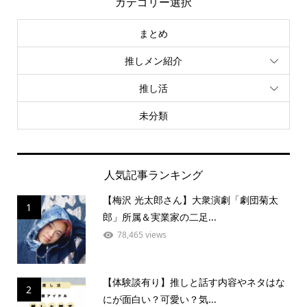
カテゴリー選択
まとめ
推しメン紹介
推し活
未分類
人気記事ランキング
【梅沢 光太郎さん】大衆演劇「劇団菊太
1
郎」所属＆実業家の二足...
78,465 views
【体験談有り】推しと話す内容やネタはな
2
にが面白い？可愛い？気...