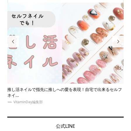


ど
推し活ネイルで指先に推しへの愛を表現！自宅で出来るセルフ
【
ネイ...
イエ.
VitaminDay編集部
公式LINE