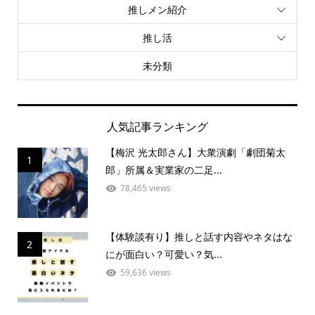
推しメン紹介
推し活
未分類
人気記事ランキング
【梅沢 光太郎さん】大衆演劇「劇団菊太
1
郎」所属＆実業家の二足...
78,465 views
【体験談有り】推しと話す内容やネタはな
2
にが面白い？可愛い？気...
59,636 views