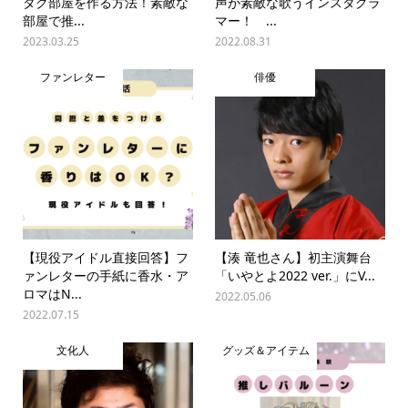
タク部屋を作る方法！素敵な
声が素敵な歌うインスタグラ
部屋で推...
マー！ ...
2023.03.25
2022.08.31
ファンレター
俳優
【現役アイドル直接回答】フ
【湊 竜也さん】初主演舞台
ァンレターの手紙に香水・ア
「いやとよ2022 ver.」にV...
ロマはN...
2022.05.06
2022.07.15
文化人
グッズ＆アイテム