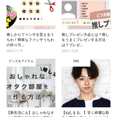
推しからファンサを貰えるう
推しプレゼン大会とは？推し
ちわ！簡単なファンサうちわ
をうまくプレゼンする方法
の作り方...
は？プレゼ...
2022.11.19
2022.12.23
グッズ＆アイテム
SNS
【新生活にも】おしゃれなオ
【ねむまる。】甘く綺麗な歌