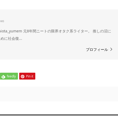
ews
om/genkaiota_yumem 元8年間ニートの限界オタク系ライター。 推しの沼に
に社会復...
プロフィール
feedly
Pin it