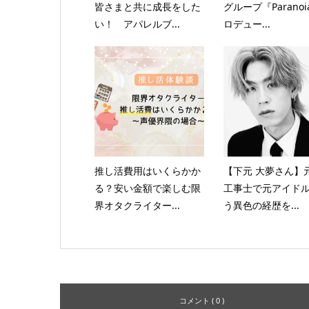
皆さまと共に成長をした
グループ『Parano
い！ アパレルブ...
ロデュー...
推し活費用はいくらかか
【下元 大夢さん】
る？安い金額で楽しむ限
工事士で元アイド
界オタクライター...
う異色の経歴を...
コメント ( 0 )