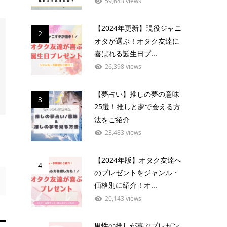
59,643 views
【2024年更新】現役ジャニ
2
オタが選ぶ！オタク友達に
喜ばれる誕生日プ...
26,398 views
【夢占い】推しの夢の意味
3
25選！推しと夢で会える方
法をご紹介
23,483 views
【2024年版】オタク友達へ
4
のプレゼントをジャンル・
価格別に紹介！オ...
20,143 views
男性の推しが喜ぶプレゼン