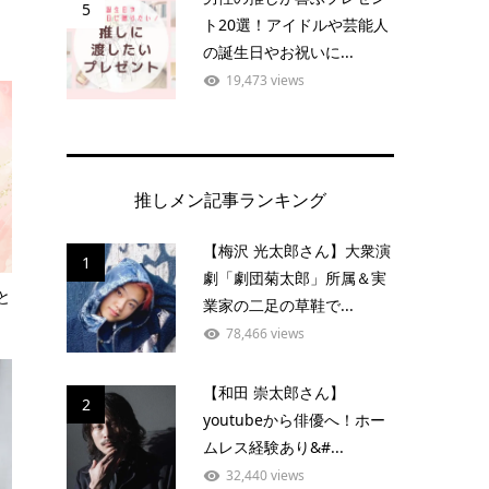
5
ト20選！アイドルや芸能人
の誕生日やお祝いに...
19,473 views
推しメン記事ランキング
【梅沢 光太郎さん】大衆演
1
劇「劇団菊太郎」所属＆実
と
業家の二足の草鞋で...
78,466 views
【和田 崇太郎さん】
2
youtubeから俳優へ！ホー
ムレス経験あり&#...
32,440 views