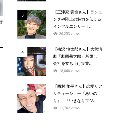
【三津家 貴也さん】ランニ
3
ングや陸上の魅力を伝える
壇
インフルエンサー！...
26,253 views
【梅沢 慎太郎さん】大衆演
4
劇「劇団菊太郎」所属し、
会社を立ち上げ実業...
18,868 views
【西村 隼平さん】恋愛リア
5
リティーショー『あいの
り』、『いきなりマジ...
11,762 views