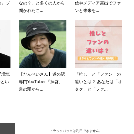
ia』プ
なの？」と多くの人から
信やメディア露出でファ
聞かれたこ...
ンと未来を...
元電気
【だんぺいさん】道の駅
「推し」と「ファン」の
ルとい
専門YouTuber『拝啓、
違いとは？ あなたは「オ
道の駅から...
タク」と「ファ...
トラックバックは利用できません。