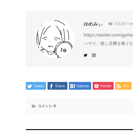
ゆめみぃ
233,867 vi
https://twitter.c
ハマり、推し活費を稼ぐため
Tweet
Share
Hatena
Pocket
RSS
コメント:
0