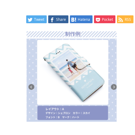
Tweet
Share
Hatena
Pocket
RSS