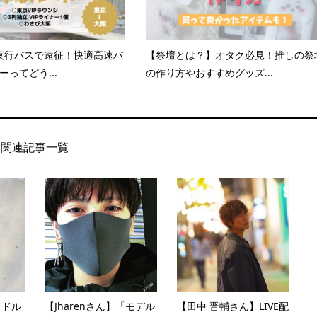
夜行バスで遠征！快適高速バ
【祭壇とは？】オタク必見！推しの祭
ーってどう...
の作り方やおすすめグッズ...
関連記事一覧
イドル
【Jharenさん】「モデル
【田中 晋輔さん】LIVE配