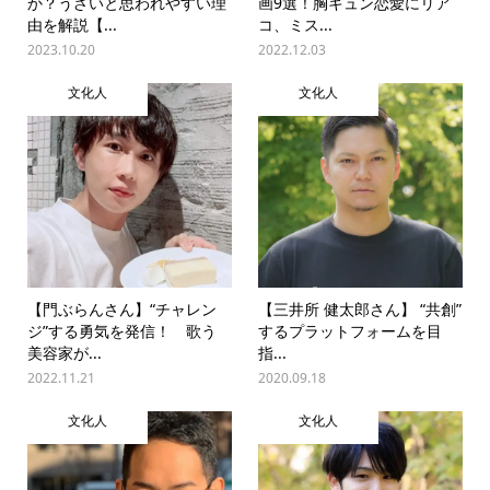
か？うざいと思われやすい理
画9選！胸キュン恋愛にリア
由を解説【...
コ、ミス...
2023.10.20
2022.12.03
文化人
文化人
【門ぶらんさん】“チャレン
【三井所 健太郎さん】 “共創”
ジ”する勇気を発信！ 歌う
するプラットフォームを目
美容家が...
指...
2022.11.21
2020.09.18
文化人
文化人