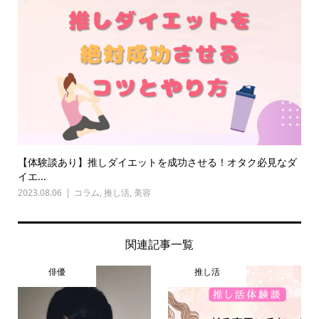
【体験談あり】推しダイエットを成功させる！オタク必見なダ
イエ...
2023.08.06
コラム
,
推し活
,
美容
関連記事一覧
俳優
推し活