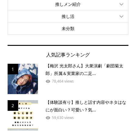
推しメン紹介
推し活
未分類
人気記事ランキング
【梅沢 光太郎さん】大衆演劇「劇団菊太
1
郎」所属＆実業家の二足...
78,464 views
【体験談有り】推しと話す内容やネタはな
2
にが面白い？可愛い？気...
59,630 views