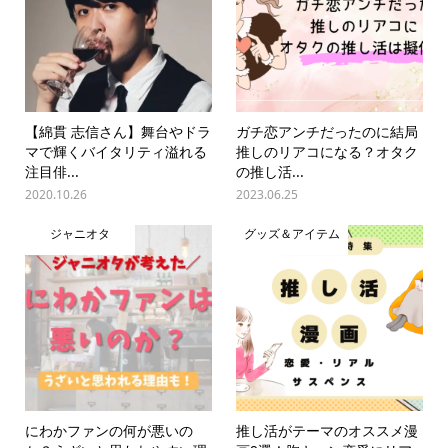
【綿貫 志信さん】舞台やドラ
ガチ恋アンチだったのに結局
マで輝くバイタリティ溢れる
推しのリアコになる？オタク
注目俳...
の推し活...
2020.10.26
2023.06.25
ジャニオタ
グッズ＆アイテム
にわかファンの何が悪いの
推し活がテーマのオススメ漫