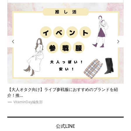


紹
【2024年版】オタク友達へのプレゼントをジャンル・価格別
に...
VitaminDay編集部
公式LINE