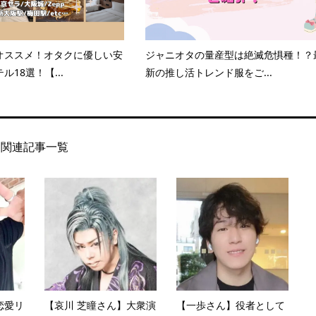
オススメ！オタクに優しい安
ジャニオタの量産型は絶滅危惧種！？
ル18選！【...
新の推し活トレンド服をご...
関連記事一覧
恋愛リ
【哀川 芝瞳さん】大衆演
【一歩さん】役者として