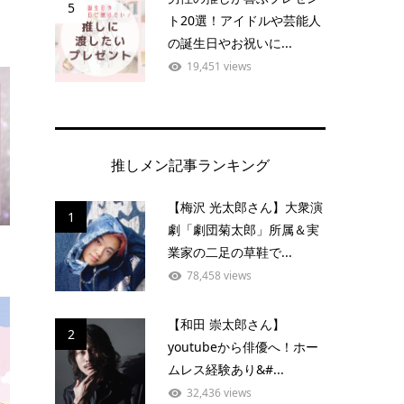
5
ト20選！アイドルや芸能人
の誕生日やお祝いに...
19,451 views
推しメン記事ランキング
【梅沢 光太郎さん】大衆演
1
劇「劇団菊太郎」所属＆実
業家の二足の草鞋で...
78,458 views
【和田 崇太郎さん】
2
youtubeから俳優へ！ホー
ムレス経験あり&#...
32,436 views