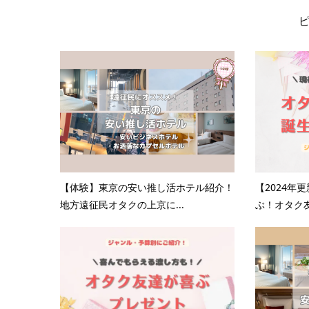
【体験】東京の安い推し活ホテル紹介！
【2024年
地方遠征民オタクの上京に...
ぶ！オタク友