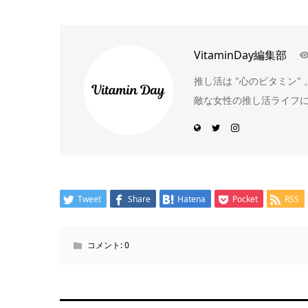
VitaminDay編集部
推し活は "心のビタミン
敵な女性の推し活ライフ
Tweet
Share
Hatena
Pocket
RSS
コメント:
0