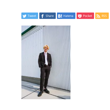
Tweet
Share
Hatena
Pocket
RSS