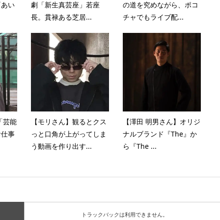
『あい
劇「新生真芸座」若座
の道を究めながら、ポコ
長。貫禄ある芝居...
チャでもライブ配...
「芸能
【モリさん】観るとクス
【澤田 明男さん】オリジ
お仕事
っと口角が上がってしま
ナルブランド『The』か
う動画を作り出す...
ら『The ...
トラックバックは利用できません。