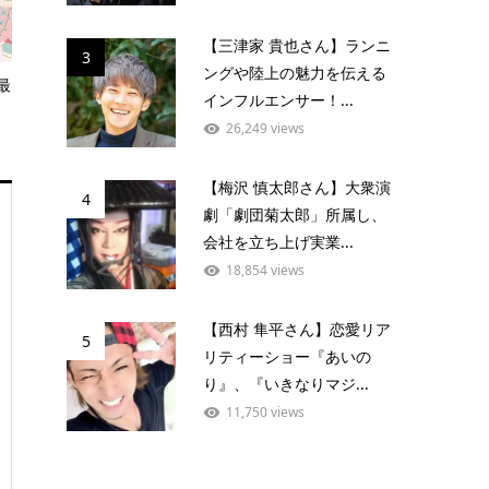
【三津家 貴也さん】ランニ
3
ングや陸上の魅力を伝える
最
インフルエンサー！...
26,249 views
【梅沢 慎太郎さん】大衆演
4
劇「劇団菊太郎」所属し、
会社を立ち上げ実業...
18,854 views
【西村 隼平さん】恋愛リア
5
リティーショー『あいの
り』、『いきなりマジ...
11,750 views