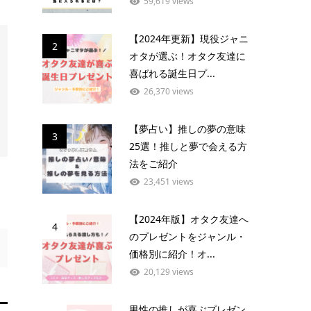
59,619 views
【2024年更新】現役ジャニ
2
オタが選ぶ！オタク友達に
喜ばれる誕生日プ...
26,370 views
【夢占い】推しの夢の意味
3
25選！推しと夢で会える方
法をご紹介
23,451 views
【2024年版】オタク友達へ
4
のプレゼントをジャンル・
価格別に紹介！オ...
20,129 views
男性の推しが喜ぶプレゼン