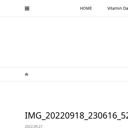
HOME
Vitamin
IMG_20220918_230616_5
2022.09.27