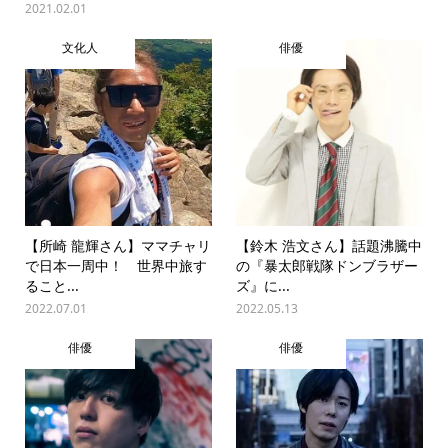
2021.02.01
文化人
俳優
【所崎 龍輝さん】ママチャリ
【鈴木 浩文さん】話題沸騰中
で日本一周中！ 世界中旅す
の『暴太郎戦隊ドンブラザー
ること...
ズ』に...
2022.07.01
2022.05.13
俳優
俳優