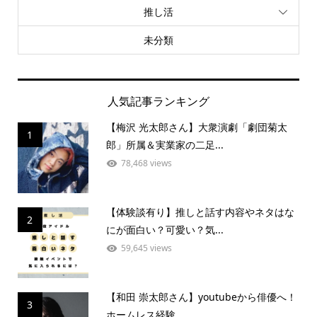
推し活
未分類
人気記事ランキング
【梅沢 光太郎さん】大衆演劇「劇団菊太
1
郎」所属＆実業家の二足...
78,468 views
【体験談有り】推しと話す内容やネタはな
2
にが面白い？可愛い？気...
59,645 views
【和田 崇太郎さん】youtubeから俳優へ！
3
ホームレス経験...