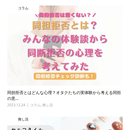
コラム
同担拒否とはどんな心理？オタクたちの実体験から考える同拒
の意...
2023.12.24
コラム
,
推し活
推し活