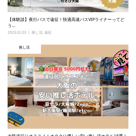
【体験談】夜行バスで遠征！快適高速バスVIPライナーってど
う...
2023.02.03
推し活
,
遠征
推し活
大阪遠征にオススメ！オタクに優しい安い推し活ホテル18選！