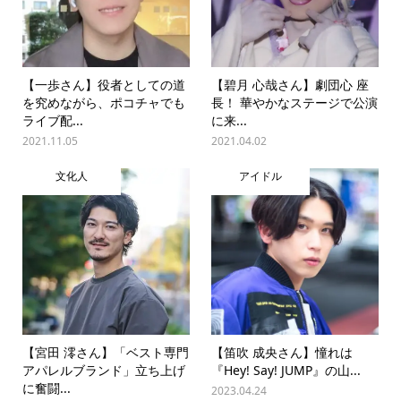
【一歩さん】役者としての道
【碧月 心哉さん】劇団心 座
を究めながら、ポコチャでも
長！ 華やかなステージで公演
ライブ配...
に来...
2021.11.05
2021.04.02
文化人
アイドル
【宮田 澪さん】「ベスト専門
【笛吹 成央さん】憧れは
アパレルブランド」立ち上げ
『Hey! Say! JUMP』の山...
に奮闘...
2023.04.24