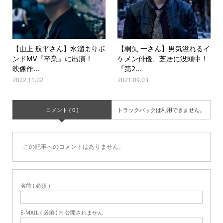
【山上 航平さん】水溜まりボ
【桐矢 一さん】男気溢れるイ
ンドMV『卒業』に出演！
ケメン俳優、芝居に没頭中！
映像作...
『第2...
2022.11.02
2021.09.03
コメント ( 0 )
トラックバックは利用できません。
この記事へのコメントはありません。
名前 ( 必須 )
E-MAIL ( 必須 ) ※ 公開されません