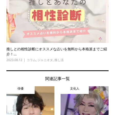
推しとの相性診断にオススメな占いを無料から本格派までご紹
介！...
2023.08.12
コラム
,
ジャニオタ
,
推し活
関連記事一覧
俳優
文化人