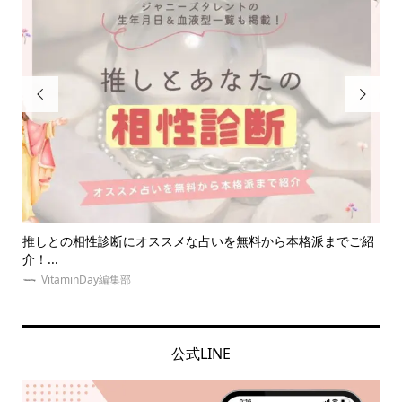


紹
推しとの相性診断にオススメな占いを無料から本格派までご紹
大
介！...
【..
VitaminDay編集部
公式LINE