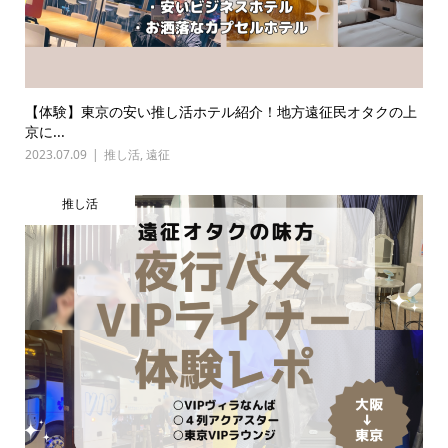
【体験】東京の安い推し活ホテル紹介！地方遠征民オタクの上
京に...
2023.07.09
推し活
,
遠征
推し活