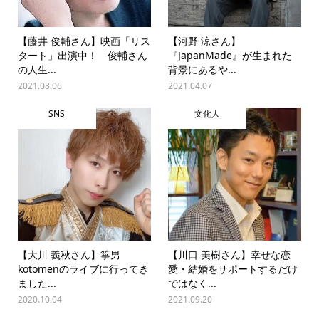
【藤井 俊輔さん】映画「リス
【河野 涼さん】
タート」出演中！ 俊輔さん
『JapanMade』が生まれた
の人生...
背景にあるや...
2021.08.06
2021.04.07
SNS
文化人
【大川 義秋さん】箏男
【川口 美樹さん】幸せな恋
kotomenのライブに行ってき
愛・結婚をサポートするだけ
ました...
ではなく...
2020.10.04
2021.09.20