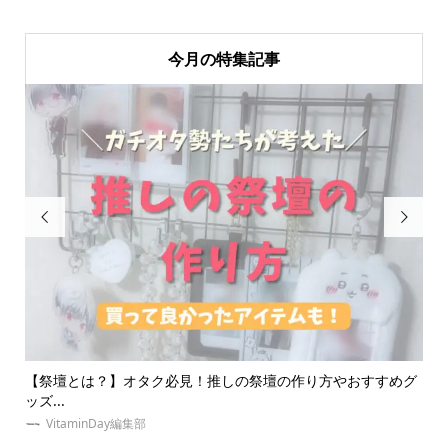
今月の特集記事


おすすめグ
【体験】東京の安い推し活ホテル紹介！地方遠征民オタク
京に...
ゆめみぃ