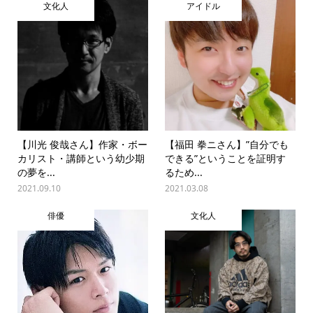
文化人
アイドル
【川光 俊哉さん】作家・ボー
【福田 拳ニさん】”自分でも
カリスト・講師という幼少期
できる”ということを証明す
の夢を...
るため...
2021.09.10
2021.03.08
俳優
文化人