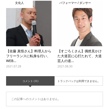
文化人
パフォーマー / ダンサー
【佐藤 真悟さん】料理人から
【すごろくさん】偶然見かけ
フリーランスに転身を行い、
た大道芸に心打たれて、大道
WEB...
芸人の道...
2021.07.28
2021.08.30
コメント ( 0 )
トラックバックは利用できません。
この記事へのコメントはありません。