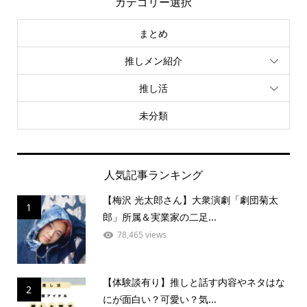
カテゴリー選択
まとめ
推しメン紹介
推し活
未分類
人気記事ランキング
【梅沢 光太郎さん】大衆演劇「劇団菊太
1
郎」所属＆実業家の二足...
78,465 views
【体験談有り】推しと話す内容やネタはな
2
にが面白い？可愛い？気...