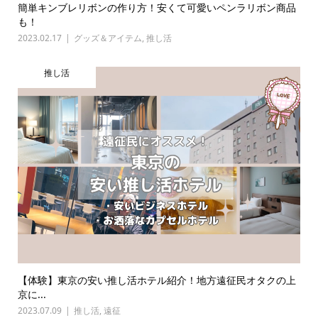
簡単キンブレリボンの作り方！安くて可愛いペンラリボン商品
も！
2023.02.17
グッズ＆アイテム
,
推し活
推し活
【体験】東京の安い推し活ホテル紹介！地方遠征民オタクの上
京に...
2023.07.09
推し活
,
遠征