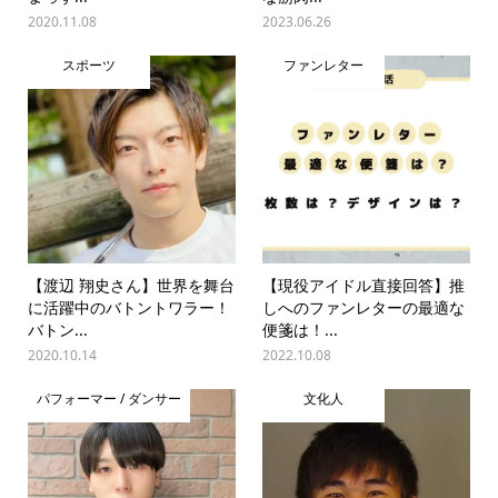
2020.11.08
2023.06.26
スポーツ
ファンレター
【渡辺 翔史さん】世界を舞台
【現役アイドル直接回答】推
に活躍中のバトントワラー！
しへのファンレターの最適な
バトン...
便箋は！...
2020.10.14
2022.10.08
パフォーマー / ダンサー
文化人