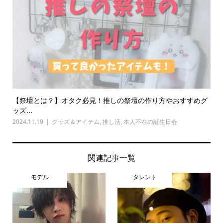
【祭壇とは？】オタク必見！推しの祭壇の作り方やおすすめグ
ッズ...
2024.11.19
グッズ＆アイテム
,
推し活
,
本人不在の誕生日会
関連記事一覧
モデル
タレント