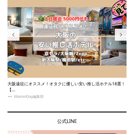


征にオススメ！オタクに優しい安い推し活ホテル18選！
簡単キンブレリ
も！
aminDay編集部
ゆめみぃ
公式LINE