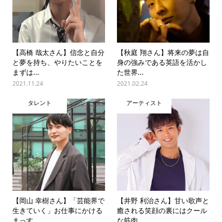
【高橋 哉太さん】信念と自分
【秋庭 翔さん】将来の夢は自
と夢を持ち、やりたいことを
身の強みである英語を活かし
まずは...
た世界...
2021.11.24
2021.02.24
タレント
アーティスト
【岡山 幸樹さん】「芸能界で
【井野 利治さん】甘い歌声と
生きていく」お仕事にかける
癒される笑顔の裏にはクール
まっす...
な筋肉...