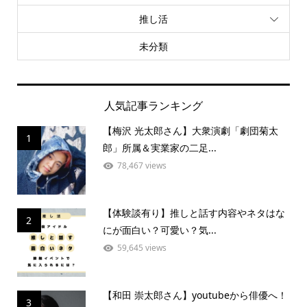
推し活
未分類
人気記事ランキング
【梅沢 光太郎さん】大衆演劇「劇団菊太
1
郎」所属＆実業家の二足...
78,467 views
【体験談有り】推しと話す内容やネタはな
2
にが面白い？可愛い？気...
59,645 views
【和田 崇太郎さん】youtubeから俳優へ！
3