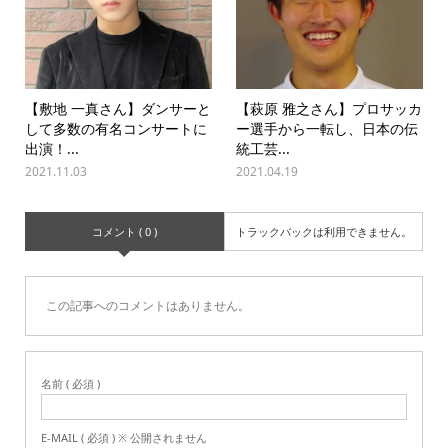
【敷地 一真さん】ダンサーと
【萩原 雅之さん】プロサッカ
して多数の有名コンサートに
ー選手から一転し、日本の伝
出演！...
統工芸...
2021.11.03
2021.04.19
コメント ( 0 )
トラックバックは利用できません。
この記事へのコメントはありません。
名前 ( 必須 )
E-MAIL ( 必須 ) ※ 公開されません