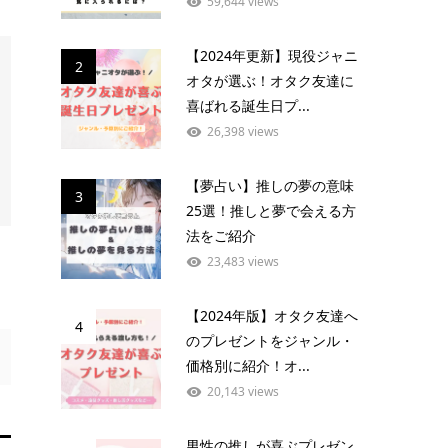
59,644 views
【2024年更新】現役ジャニ
2
オタが選ぶ！オタク友達に
喜ばれる誕生日プ...
26,398 views
【夢占い】推しの夢の意味
3
25選！推しと夢で会える方
法をご紹介
23,483 views
【2024年版】オタク友達へ
4
のプレゼントをジャンル・
価格別に紹介！オ...
20,143 views
男性の推しが喜ぶプレゼン