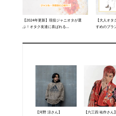
【2024年更新】現役ジャニオタが選
【大人オタ
ぶ！オタク友達に喜ばれる...
すめのブラン
【河野 涼さん】
【六三四 祐作さん