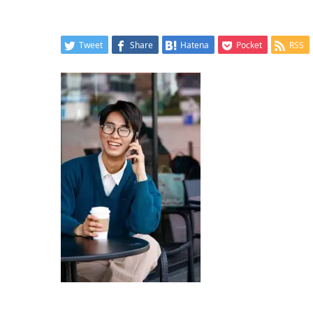
Tweet
Share
Hatena
Pocket
RSS