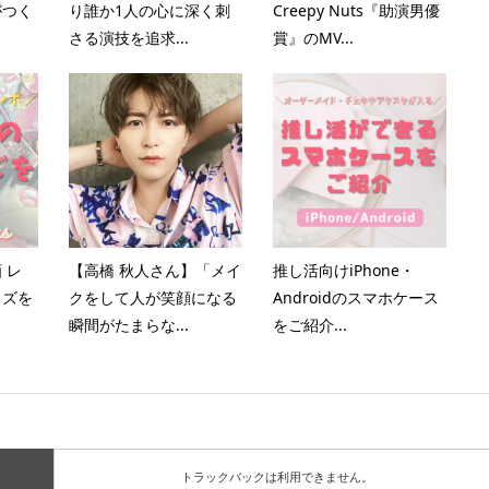
がつく
り誰か1人の心に深く刺
Creepy Nuts『助演男優
さる演技を追求...
賞』のMV...
 レ
【高橋 秋人さん】「メイ
推し活向けiPhone・
ッズを
クをして人が笑顔になる
Androidのスマホケース
瞬間がたまらな...
をご紹介...
トラックバックは利用できません。