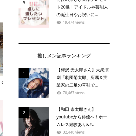
5
ト20選！アイドルや芸能人
の誕生日やお祝いに...
19,474 views
推しメン記事ランキング
【梅沢 光太郎さん】大衆演
1
劇「劇団菊太郎」所属＆実
バ
業家の二足の草鞋で...
78,467 views
【和田 崇太郎さん】
2
youtubeから俳優へ！ホー
ムレス経験あり&#...
32,440 views