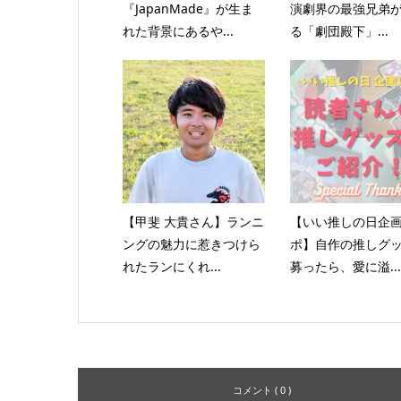
『JapanMade』が生ま
演劇界の最強兄弟
れた背景にあるや...
る「劇団殿下」...
【甲斐 大貴さん】ランニ
【いい推しの日企画
ングの魅力に惹きつけら
ポ】自作の推しグ
れたランにくれ...
募ったら、愛に溢...
コメント ( 0 )