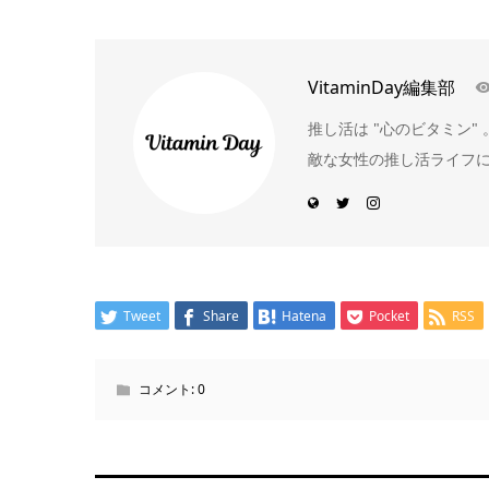
VitaminDay編集部
推し活は "心のビタミン
敵な女性の推し活ライフ
Tweet
Share
Hatena
Pocket
RSS
コメント:
0