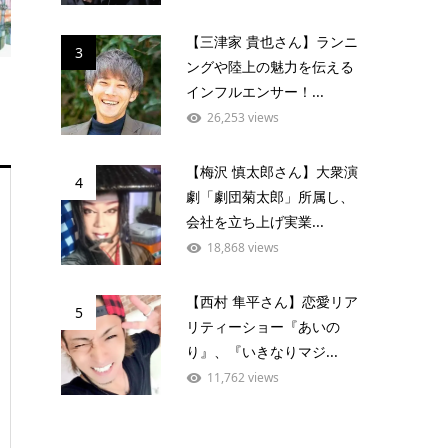
【三津家 貴也さん】ランニ
3
ングや陸上の魅力を伝える
インフルエンサー！...
26,253 views
【梅沢 慎太郎さん】大衆演
4
劇「劇団菊太郎」所属し、
会社を立ち上げ実業...
18,868 views
【西村 隼平さん】恋愛リア
5
リティーショー『あいの
り』、『いきなりマジ...
11,762 views