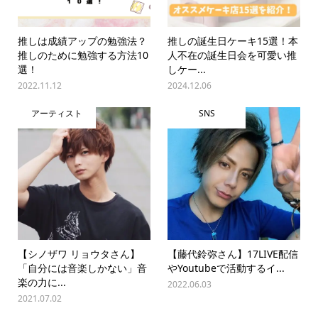
推しは成績アップの勉強法？
推しの誕生日ケーキ15選！本
推しのために勉強する方法10
人不在の誕生日会を可愛い推
選！
しケー...
2022.11.12
2024.12.06
アーティスト
SNS
【シノザワ リョウタさん】
【藤代鈴弥さん】17LIVE配信
「自分には音楽しかない」音
やYoutubeで活動するイ...
楽の力に...
2022.06.03
2021.07.02