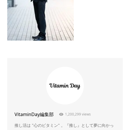
VitaminDay編集部
1,200,299 views
推し活は "心のビタミン" 。『推し』として夢に向かっ