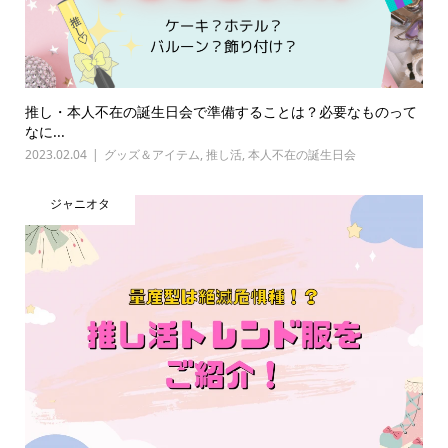
推し・本人不在の誕生日会で準備することは？必要なものって
なに...
2023.02.04
グッズ＆アイテム
,
推し活
,
本人不在の誕生日会
ジャニオタ