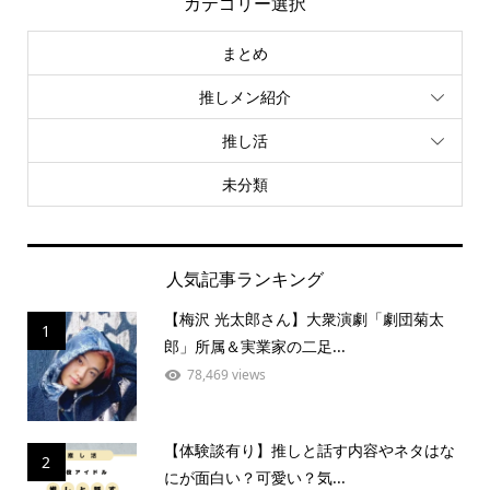
カテゴリー選択
まとめ
推しメン紹介
推し活
未分類
人気記事ランキング
【梅沢 光太郎さん】大衆演劇「劇団菊太
1
郎」所属＆実業家の二足...
78,469 views
【体験談有り】推しと話す内容やネタはな
2
にが面白い？可愛い？気...