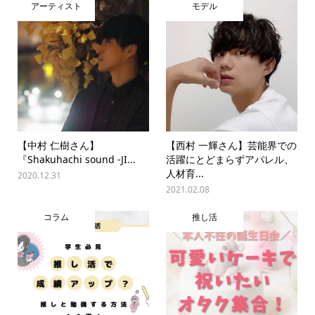
アーティスト
モデル
【中村 仁樹さん】
【西村 一輝さん】芸能界での
『Shakuhachi sound -JI...
活躍にとどまらずアパレル、
人材育...
2020.12.31
2021.02.08
コラム
推し活