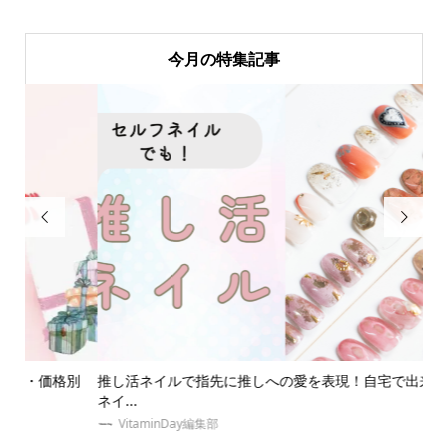
今月の特集記事


別
推し活ネイルで指先に推しへの愛を表現！自宅で出来るセルフ
ジ
ネイ...
をご.
VitaminDay編集部