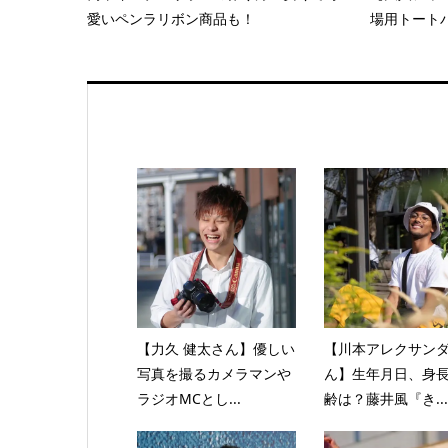
愛いペンラリボン商品も！
場用トートバ
【力久 健太さん】優しい
【川本アレクサン
写真を撮るカメラマンや
ん】生年月日、身
ラジオMCとし...
齢は？藤井風『き...