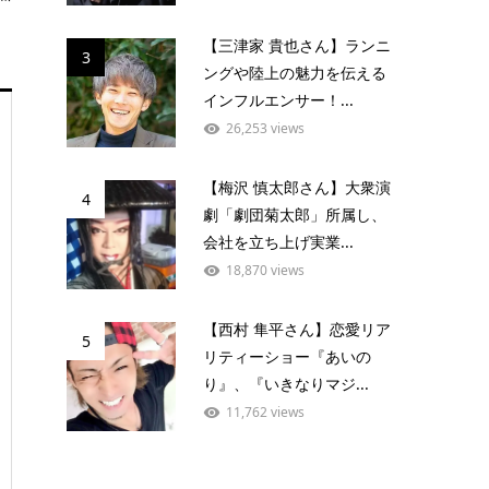
【三津家 貴也さん】ランニ
3
ングや陸上の魅力を伝える
インフルエンサー！...
26,253 views
【梅沢 慎太郎さん】大衆演
4
劇「劇団菊太郎」所属し、
会社を立ち上げ実業...
18,870 views
【西村 隼平さん】恋愛リア
5
リティーショー『あいの
り』、『いきなりマジ...
11,762 views