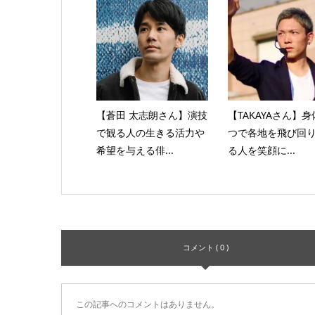
【蒼田 太志朗さん】演技
【TAKAYAさん】
で観る人の生きる活力や
つで各地を飛び回
希望を与える俳...
る人を笑顔に...
コメント ( 0 )
この記事へのコメントはありません。