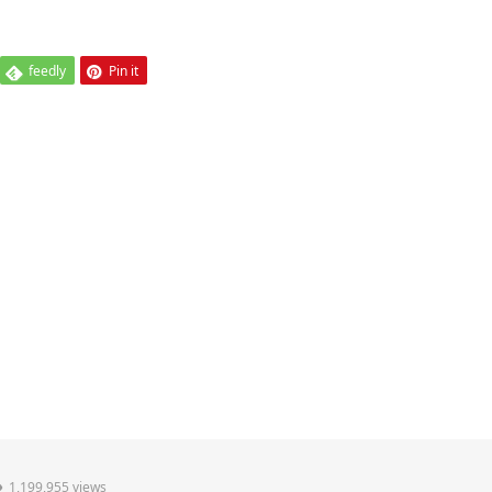
feedly
Pin it
1,199,955 views