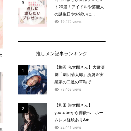
5
ト20選！アイドルや芸能人
の誕生日やお祝いに...
19,475 views
推しメン記事ランキング
と
【梅沢 光太郎さん】大衆演
1
劇「劇団菊太郎」所属＆実
業家の二足の草鞋で...
78,468 views
【和田 崇太郎さん】
2
youtubeから俳優へ！ホー
ムレス経験あり&#...
32,441 views
無