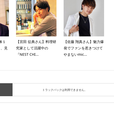
身体１
【宮田 征典さん】料理研
【佐藤 翔真さん】魅力爆
り、見
究家として活躍中の
発でファンを惹きつけて
『NEST CHI...
やまないmic...
トラックバックは利用できません。