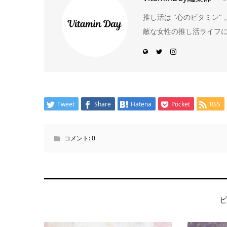
推し活は "心のビタミン
敵な女性の推し活ライフ
Tweet
Share
Hatena
Pocket
RSS
コメント:
0