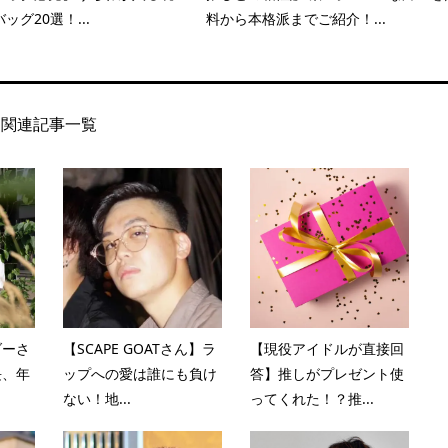
ッグ20選！...
料から本格派までご紹介！...
関連記事一覧
ダーさ
【SCAPE GOATさん】ラ
【現役アイドルが直接回
長、年
ップへの愛は誰にも負け
答】推しがプレゼント使
ない！地...
ってくれた！？推...