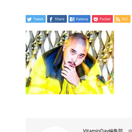
Tweet
Share
Hatena
Pocket
RSS
VitaminDay編集部