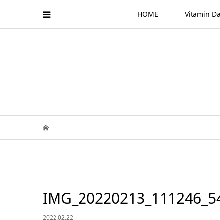
HOME
Vitamin
IMG_20220213_111246_5
2022.02.22