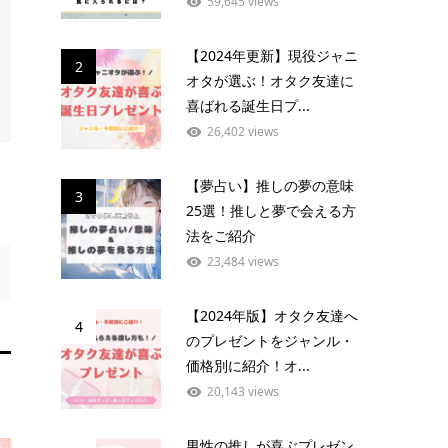
59,645 views
【2024年更新】現役ジャニ
2
オタが選ぶ！オタク友達に
喜ばれる誕生日プ...
26,402 views
【夢占い】推しの夢の意味
3
25選！推しと夢で会える方
法をご紹介
23,484 views
【2024年版】オタク友達へ
4
のプレゼントをジャンル・
価格別に紹介！オ...
20,143 views
男性の推しが喜ぶプレゼン