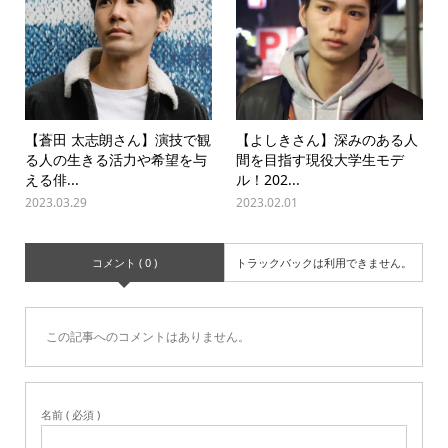
【蒼田 太志朗さん】演技で観
【よしきさん】深みのある人
る人の生きる活力や希望を与
間を目指す現役大学生モデ
える俳...
ル！202...
2023.03.29
2023.02.01
コメント ( 0 )
トラックバックは利用できません。
この記事へのコメントはありません。
名前 ( 必須 )