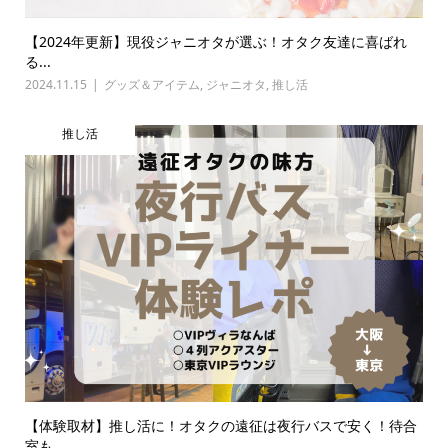
【2024年更新】現役ジャニオタが選ぶ！オタク友達に喜ばれ
る...
2024.11.15
グッズ＆アイテム
,
ジャニオタ
,
推し活
推し活
【体験取材】推し活に！オタクの遠征は夜行バスで安く！待合
室も...