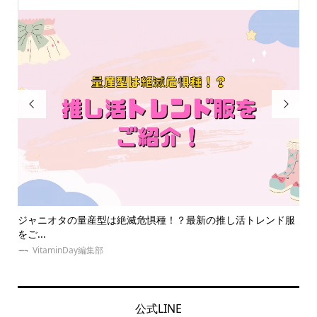


ンド服
【2024年更新】現役ジャニオタが選ぶ！オタク友達に喜ばれ
る...
京
YURI
公式LINE