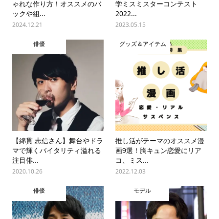
ゃれな作り方！オススメのバ
学ミスミスターコンテスト
ックや組...
2022...
2024.12.21
2023.05.15
俳優
グッズ＆アイテム
【綿貫 志信さん】舞台やドラ
推し活がテーマのオススメ漫
マで輝くバイタリティ溢れる
画9選！胸キュン恋愛にリア
注目俳...
コ、ミス...
2020.10.26
2022.12.03
俳優
モデル