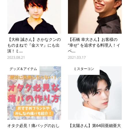
【大柿 誠さん】さかなクンの
【石橋 幸大さん】お客様の
ものまねで『金スマ』にも出
”幸せ” を追求する料理人！イ
演！ミ...
ベ...
2023.08.21
2021.03.17
グッズ＆アイテム
ミスターコン
オタク必見！痛バッグのおし
【太陽さん】第64回亜細亜大