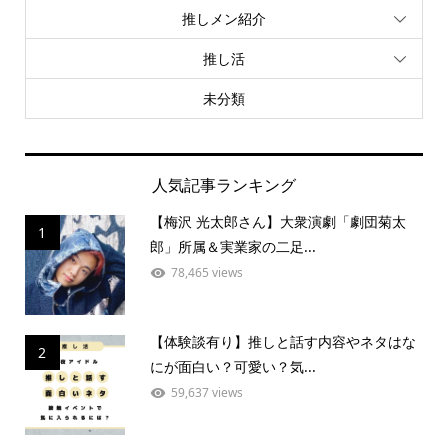
推しメン紹介
推し活
未分類
人気記事ランキング
【梅沢 光太郎さん】大衆演劇「劇団菊太
1
郎」所属＆実業家の二足...
78,465 views
【体験談有り】推しと話す内容やネタはな
2
にが面白い？可愛い？気...
59,637 views