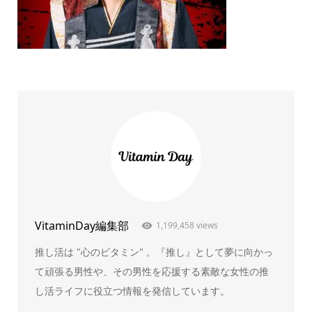
VitaminDay編集部
1,199,458 views
推し活は "心のビタミン" 。『推し』として夢に向かっ
て頑張る男性や、その男性を応援する素敵な女性の推
し活ライフに役立つ情報を発信しています。