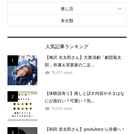
推し活
未分類
人気記事ランキング
【梅沢 光太郎さん】大衆演劇「劇団菊太
1
郎」所属＆実業家の二足...
78,471 views
【体験談有り】推しと話す内容やネタはな
2
にが面白い？可愛い？気...
59,650 views
【和田 崇太郎さん】youtubeから俳優へ！
3