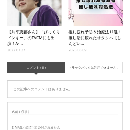
【片平恵都さん】「びっくり
推し疲れ予防＆治療法11選！
ドンキー」のTVCMにも出
推し活に疲れたオタクへ【し
演！A-...
んどい...
2022.07.27
2023.08.09
コメント ( 0 )
トラックバックは利用できません。
この記事へのコメントはありません。
名前 ( 必須 )
E-MAIL ( 必須 ) ※ 公開されません