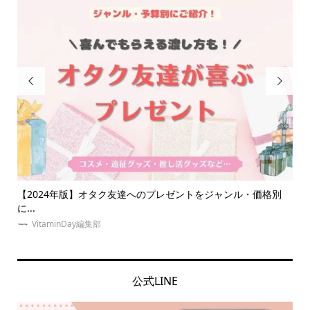


プレゼントをジャンル・価格別
【大人オタク向け】ライブ参戦服におす
介！推...
VitaminDay編集部
公式LINE