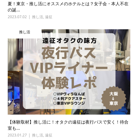
夏！東京・推し活にオススメのホテルとは？女子会・本人不在
の誕...
2023.07.02
推し活
,
遠征
推し活
【体験取材】推し活に！オタクの遠征は夜行バスで安く！待合
室も...
2023.01.27
推し活
,
遠征