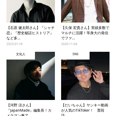
【石原 健太郎さん】『シャチ
【久保 宏貴さん】実績多数で
恋』『歴史秘話ヒストリア』
マルチに活躍！等身大の発信
など多...
でファ...
2023.01.18
2020.11.04
文化人
SNS
【河野 涼さん】
【だいちゃん】ヤンキー動画
『JapanMade』編集長！カ
が人気のTikToker！ 普段
メラマン兼ア...
語...