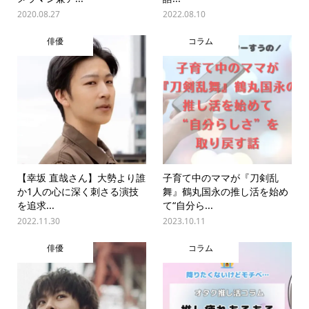
2020.08.27
2022.08.10
俳優
コラム
【幸坂 直哉さん】大勢より誰
子育て中のママが『刀剣乱
か1人の心に深く刺さる演技
舞』鶴丸国永の推し活を始め
を追求...
て“自分ら...
2022.11.30
2023.10.11
俳優
コラム