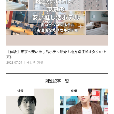
【体験】東京の安い推し活ホテル紹介！地方遠征民オタクの上
京に...
2023.07.09
推し活
,
遠征
関連記事一覧
俳優
俳優