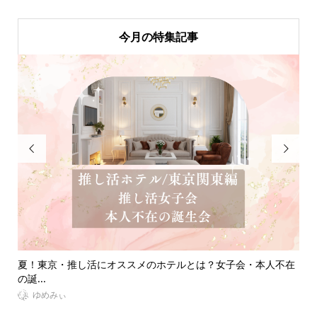
今月の特集記事


不在
簡単キンブレリボンの作り方！安くて可愛いペンラリボン商品
推
も！
介！.
ゆめみぃ