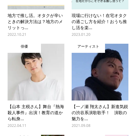
地方で推し活。オタクが辛い
現場に行けない！在宅オタク
ときの解決方法は？地方のメ
の過ごし方を紹介！おうち推
リットっ...
し活を楽...
2022.10.21
2023.01.20
俳優
アーティスト
【山本 主税さん】舞台『熱海
【一ノ瀬 翔太さん】新進気鋭
殺人事件』出演！教育の道か
の渋谷系演歌歌手！ 演歌の
ら転身...
魅力を...
2022.04.11
2021.09.08