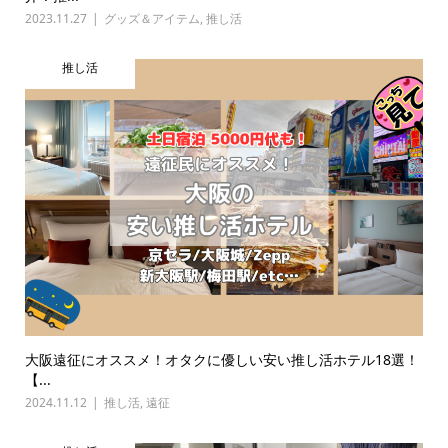
2023.11.27
グッズ＆アイテム
,
推し活
推し活
大阪遠征にオススメ！オタクに優しい安い推し活ホテル18選！
【...
2024.11.12
推し活
,
遠征