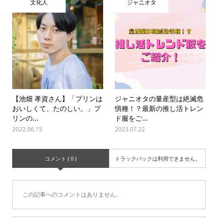
文化人
ジャニオタ
【池畑 孝資さん】「プリンは
ジャニオタの量産型は絶滅危
おいしくて、たのしい。」プ
惧種！？最新の推し活トレン
リンの...
ド服をご...
2022.06.15
2023.07.22
コメント ( 0 )
トラックバックは利用できません。
この記事へのコメントはありません。