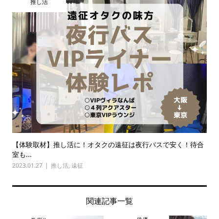
推し活
【体験取材】推し活に！オタクの遠征は夜行バスで安く！待合
室も...
2023.01.27
推し活
,
遠征
関連記事一覧