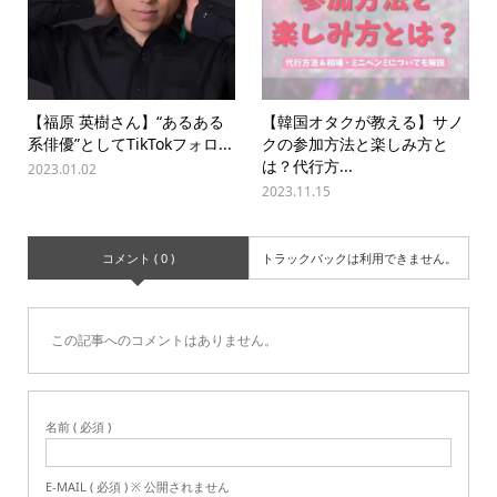
【福原 英樹さん】“あるある
【韓国オタクが教える】サノ
系俳優”としてTikTokフォロ...
クの参加方法と楽しみ方と
は？代行方...
2023.01.02
2023.11.15
コメント ( 0 )
トラックバックは利用できません。
この記事へのコメントはありません。
名前 ( 必須 )
E-MAIL ( 必須 ) ※ 公開されません