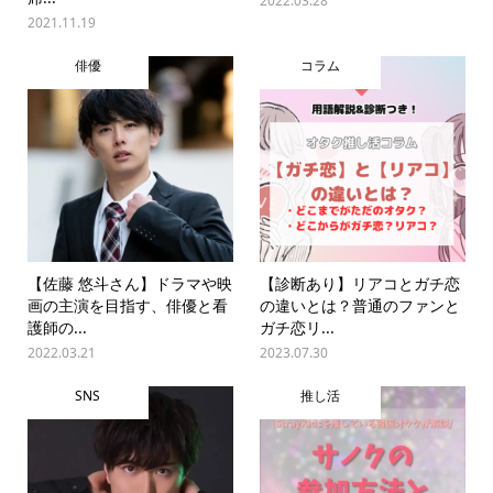
2022.03.28
2021.11.19
俳優
コラム
【佐藤 悠斗さん】ドラマや映
【診断あり】リアコとガチ恋
画の主演を目指す、俳優と看
の違いとは？普通のファンと
護師の...
ガチ恋リ...
2022.03.21
2023.07.30
SNS
推し活