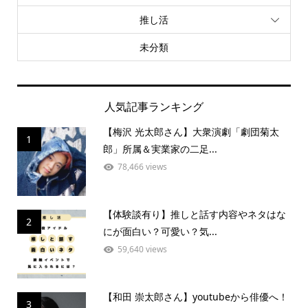
推し活
未分類
人気記事ランキング
【梅沢 光太郎さん】大衆演劇「劇団菊太
1
郎」所属＆実業家の二足...
78,466 views
【体験談有り】推しと話す内容やネタはな
2
にが面白い？可愛い？気...
59,640 views
【和田 崇太郎さん】youtubeから俳優へ！
3