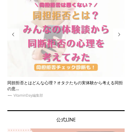


る同拒
夏！東京・推し活にオススメのホテルとは？女子会・本人不在
の誕...
ゆめみぃ
公式LINE