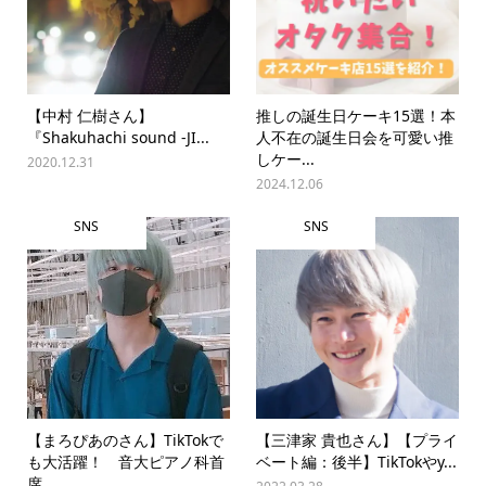
【中村 仁樹さん】
推しの誕生日ケーキ15選！本
『Shakuhachi sound -JI...
人不在の誕生日会を可愛い推
しケー...
2020.12.31
2024.12.06
SNS
SNS
【まろぴあのさん】TikTokで
【三津家 貴也さん】【プライ
も大活躍！ 音大ピアノ科首
ベート編：後半】TikTokやy...
席...