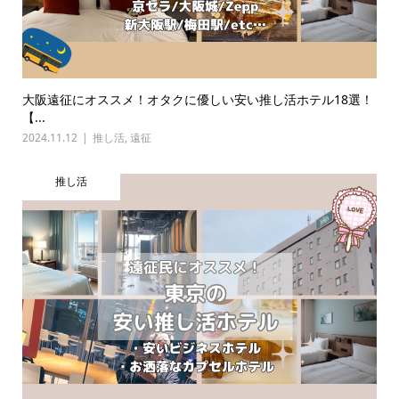
大阪遠征にオススメ！オタクに優しい安い推し活ホテル18選！
【...
2024.11.12
推し活
,
遠征
推し活