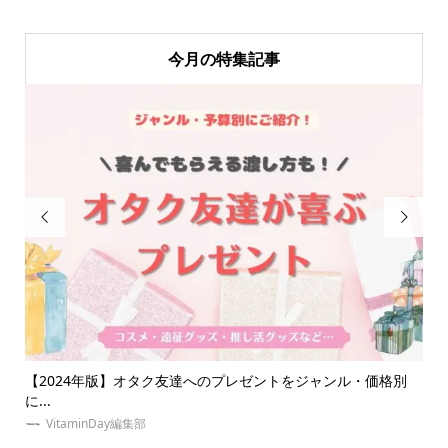
今月の特集記事


達へのプレゼントをジャンル・価格別
【2024年更新】現役ジャニオタ
る...
YURI