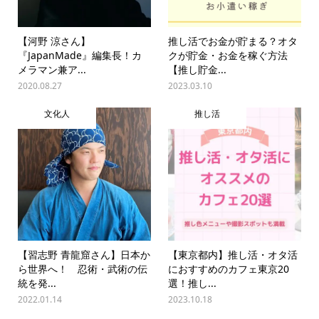
【河野 涼さん】
推し活でお金が貯まる？オタ
『JapanMade』編集長！カ
クが貯金・お金を稼ぐ方法
メラマン兼ア...
【推し貯金...
2020.08.27
2023.03.10
文化人
推し活
【習志野 青龍窟さん】日本か
【東京都内】推し活・オタ活
ら世界へ！ 忍術・武術の伝
におすすめのカフェ東京20
統を発...
選！推し...
2022.01.14
2023.10.18