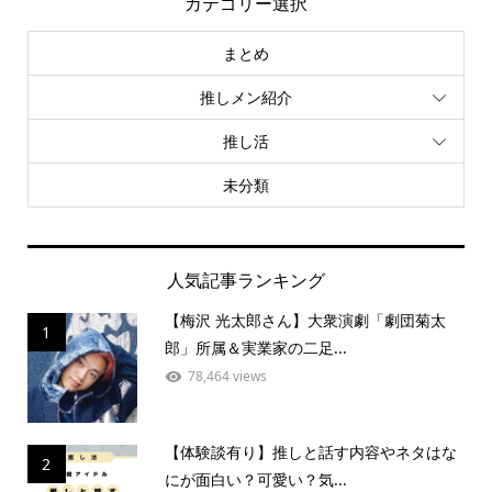
カテゴリー選択
まとめ
推しメン紹介
推し活
未分類
人気記事ランキング
【梅沢 光太郎さん】大衆演劇「劇団菊太
1
郎」所属＆実業家の二足...
78,464 views
【体験談有り】推しと話す内容やネタはな
2
にが面白い？可愛い？気...