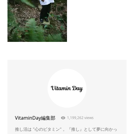
VitaminDay編集部
1,199,262 views
推し活は "心のビタミン" 。『推し』として夢に向かっ