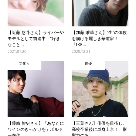
【近藤 悠斗さん】ライバーや
【加藤 唯華さん】“生”の体験
モデルとして前進中！”好き
を届ける麗しき華道家！
なこと...
『IKE...
2021.01.20
2020.12.21
文化人
俳優
【藤崎 智史さん】「あなたに
【三葉さん】俳優を目指し、
ワインのきっかけを」ボルド
高校卒業後に単身上京！ 影
ー在住...
響力のあ...