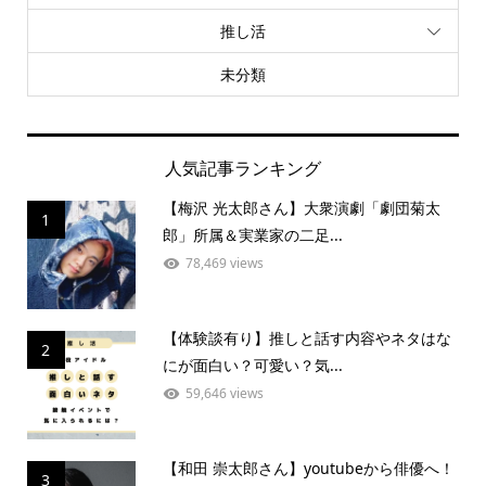
推し活
未分類
人気記事ランキング
【梅沢 光太郎さん】大衆演劇「劇団菊太
1
郎」所属＆実業家の二足...
78,469 views
【体験談有り】推しと話す内容やネタはな
2
にが面白い？可愛い？気...
59,646 views
【和田 崇太郎さん】youtubeから俳優へ！
3