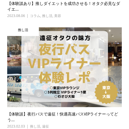
【体験談あり】推しダイエットを成功させる！オタク必見なダ
イエ...
2023.08.06
コラム
,
推し活
,
美容
推し活
【体験談】夜行バスで遠征！快適高速バスVIPライナーってど
う...
2023.02.03
推し活
,
遠征