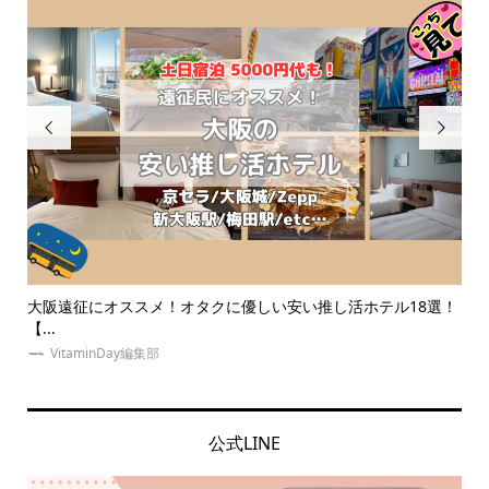


ホテル18選！
【体験レポ】10秒で本人不在の誕生日会？名前入り推し
ン...
ゆめみぃ
公式LINE