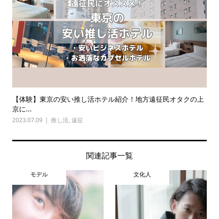
【体験】東京の安い推し活ホテル紹介！地方遠征民オタクの上
京に...
2023.07.09
推し活
,
遠征
関連記事一覧
モデル
文化人