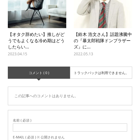
【オタク辞めたい】推しがど
【鈴木 浩文さん】話題沸騰中
うでもよくなる冷め期はどう
の『暴太郎戦隊ドンブラザー
したらい...
ズ』に...
2023.04.15
2022.05.13
コメント ( 0 )
トラックバックは利用できません。
この記事へのコメントはありません。
名前 ( 必須 )
E-MAIL ( 必須 ) ※ 公開されません