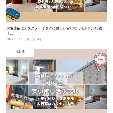
大阪遠征にオススメ！オタクに優しい安い推し活ホテル18選！
【...
2024.11.12
推し活
,
遠征
推し活