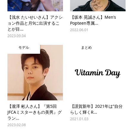
【浅水 たいせいさん】アクシ
【坂本 晃誠さん】Men’s
ョン作品と月9に出演するこ
Popteen専属...
とが目...
2022.06.01
2023.09.04
モデル
まとめ
【瀧澤 彬人さん】『第5回
【謹賀新年】2021年は”自分
JFCAミスターきもの美男』グ
らしく輝くR...
ラン...
2021.01.03
2023.02.08