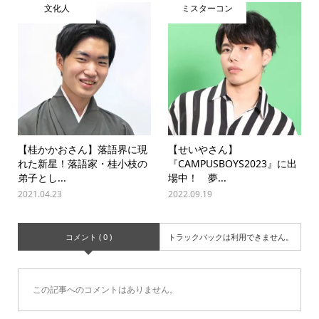
文化人
ミスターコン
【桂かかおさん】落語界に現
【せいやさん】
れた新星！落語家・桂小枝の
『CAMPUSBOYS2023』に出
弟子とし...
場中！ 夢...
2021.04.23
2022.09.19
コメント ( 0 )
トラックバックは利用できません。
この記事へのコメントはありません。