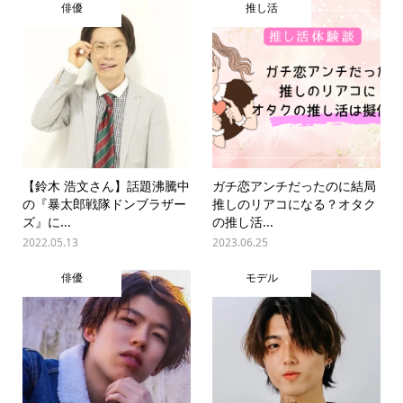
俳優
推し活
【鈴木 浩文さん】話題沸騰中
ガチ恋アンチだったのに結局
の『暴太郎戦隊ドンブラザー
推しのリアコになる？オタク
ズ』に...
の推し活...
2022.05.13
2023.06.25
俳優
モデル