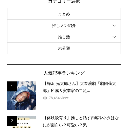
カテゴリー選択
まとめ
推しメン紹介
推し活
未分類
人気記事ランキング
【梅沢 光太郎さん】大衆演劇「劇団菊太
1
郎」所属＆実業家の二足...
78,464 views
【体験談有り】推しと話す内容やネタはな
2
にが面白い？可愛い？気...