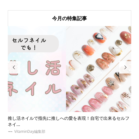
今月の特集記事


ルフ
【祭壇とは？】オタク必見！推しの祭壇の作り方やおすすめグ
【
ッズ...
に..
VitaminDay編集部