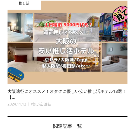
推し活
大阪遠征にオススメ！オタクに優しい安い推し活ホテル18選！
【...
2024.11.12
推し活
,
遠征
関連記事一覧