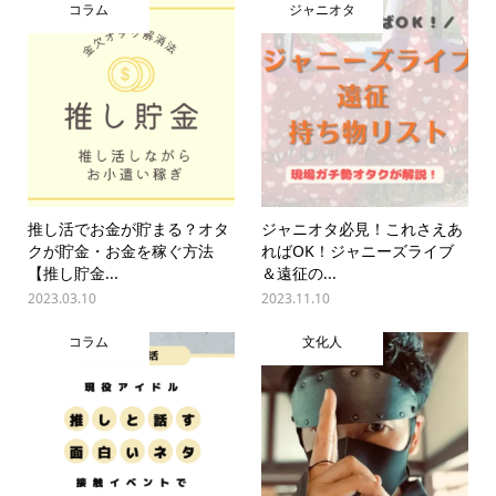
コラム
ジャニオタ
推し活でお金が貯まる？オタ
ジャニオタ必見！これさえあ
クが貯金・お金を稼ぐ方法
ればOK！ジャニーズライブ
【推し貯金...
＆遠征の...
2023.03.10
2023.11.10
コラム
文化人