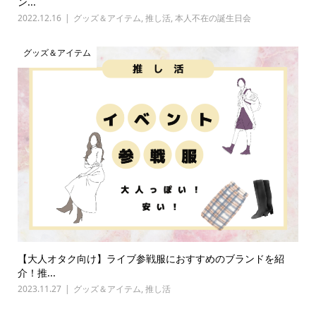
ン...
2022.12.16
グッズ＆アイテム
,
推し活
,
本人不在の誕生日会
グッズ＆アイテム
【大人オタク向け】ライブ参戦服におすすめのブランドを紹
介！推...
2023.11.27
グッズ＆アイテム
,
推し活