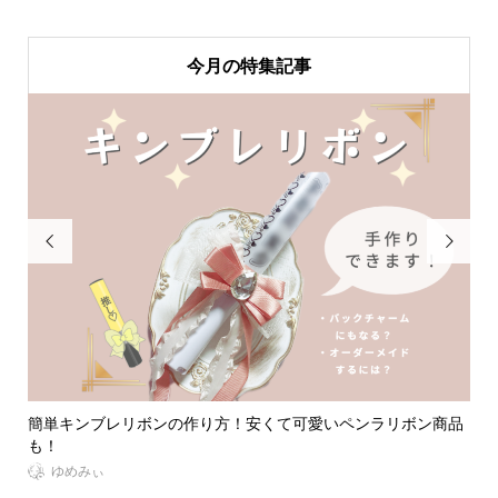
今月の特集記事


ンブレリボンの作り方！安くて可愛いペンラリボン商品
【2024年更
る...
みぃ
YURI