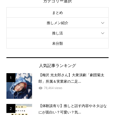
カテゴリー選択
まとめ
推しメン紹介
推し活
未分類
人気記事ランキング
【梅沢 光太郎さん】大衆演劇「劇団菊太
1
郎」所属＆実業家の二足...
78,464 views
【体験談有り】推しと話す内容やネタはな
2
にが面白い？可愛い？気...