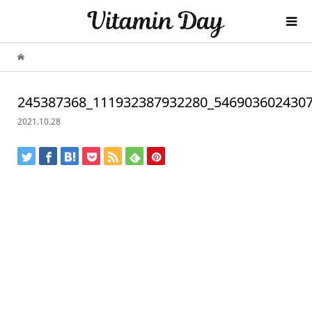
245387368_111932387932280_546903602430
2021.10.28