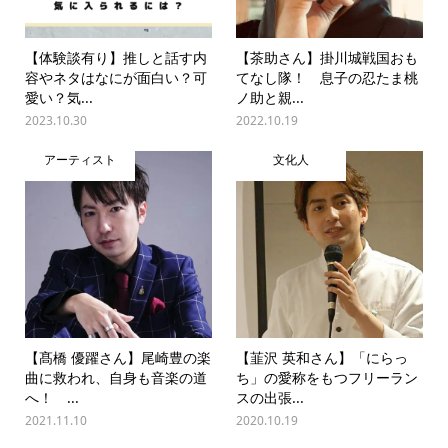
【体験談有り】推しと話す内
【茶助さん】掛川城戦国おも
容やネタはなにが面白い？可
てなし隊！ 息子の忍たま桃
愛い？気...
ノ助と親...
2023.10.30
2022.10.19
アーティスト
文化人
【髙橋 優躍さん】尾崎豊の楽
【韮沢 英和さん】「にらっ
曲に救われ、自身も音楽の道
ち」の愛称をもつフリーラン
へ！ ...
スの出張...
2021.11.10
2020.10.19