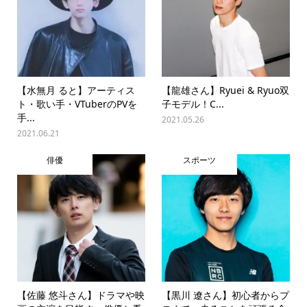
【水無月 ると】アーティス
【龍雄さん】Ryuei & Ryuo双
ト・歌い手・VTuberのPVを
子モデル！C...
手...
2021.05.26
2021.06.21
俳優
スポーツ
【佐藤 悠斗さん】ドラマや映
【黒川 遼さん】初心者からプ