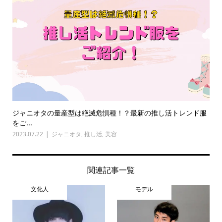
ジャニオタの量産型は絶滅危惧種！？最新の推し活トレンド服
をご...
2023.07.22
ジャニオタ
,
推し活
,
美容
関連記事一覧
文化人
モデル