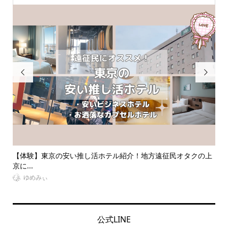


の上
【大人オタク向け】ライブ参戦服におすすめのブランドを紹
推
介！推...
介！.
VitaminDay編集部
公式LINE