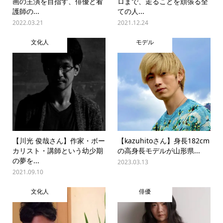
画の主演を目指す、俳優と看
ロまで、走ることを頑張る全
護師の...
ての人...
2022.03.21
2021.12.24
文化人
モデル
【川光 俊哉さん】作家・ボー
【kazuhitoさん】身長182cm
カリスト・講師という幼少期
の高身長モデルが山形県...
の夢を...
2023.03.13
2021.09.10
文化人
俳優