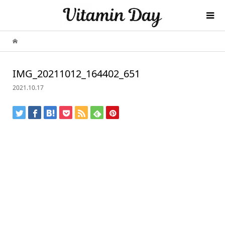
IMG_20211012_164402_651
2021.10.17