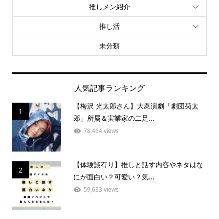
推しメン紹介
推し活
未分類
人気記事ランキング
【梅沢 光太郎さん】大衆演劇「劇団菊太
1
郎」所属＆実業家の二足...
78,464 views
【体験談有り】推しと話す内容やネタはな
2
にが面白い？可愛い？気...
59,633 views