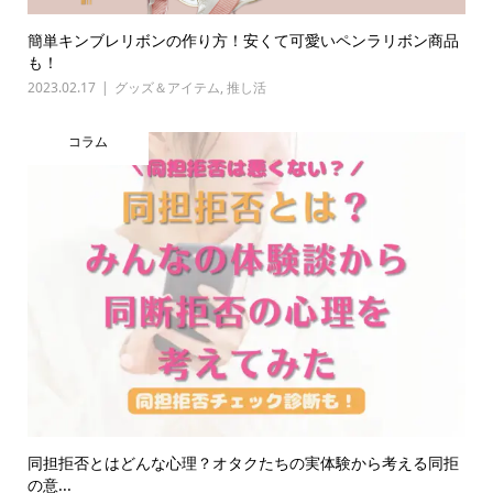
簡単キンブレリボンの作り方！安くて可愛いペンラリボン商品
も！
2023.02.17
グッズ＆アイテム
,
推し活
コラム
同担拒否とはどんな心理？オタクたちの実体験から考える同拒
の意...