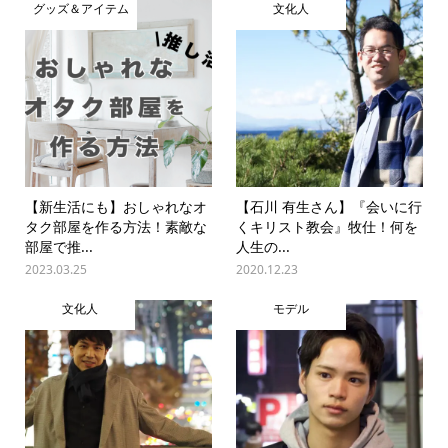
グッズ＆アイテム
文化人
【新生活にも】おしゃれなオ
【石川 有生さん】『会いに行
タク部屋を作る方法！素敵な
くキリスト教会』牧仕！何を
部屋で推...
人生の...
2023.03.25
2020.12.23
文化人
モデル