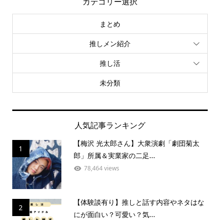
カテゴリー選択
まとめ
推しメン紹介
推し活
未分類
人気記事ランキング
【梅沢 光太郎さん】大衆演劇「劇団菊太
1
郎」所属＆実業家の二足...
78,464 views
【体験談有り】推しと話す内容やネタはな
2
にが面白い？可愛い？気...