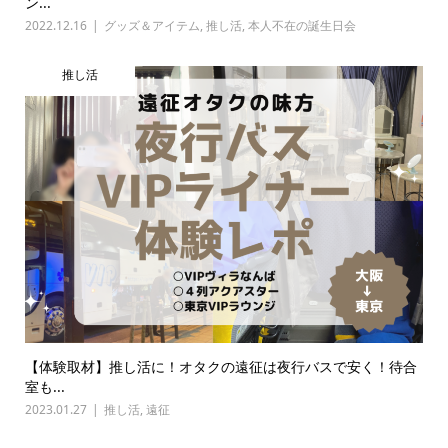
ン...
2022.12.16
グッズ＆アイテム
,
推し活
,
本人不在の誕生日会
推し活
【体験取材】推し活に！オタクの遠征は夜行バスで安く！待合
室も...
2023.01.27
推し活
,
遠征