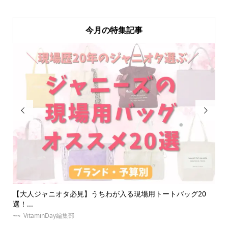
今月の特集記事


バッグ20
【体験】東京の安い推し活ホテル紹介！地方遠征民オタ
京に...
ゆめみぃ