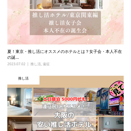
夏！東京・推し活にオススメのホテルとは？女子会・本人不在
の誕...
2023.07.02
推し活
,
遠征
推し活