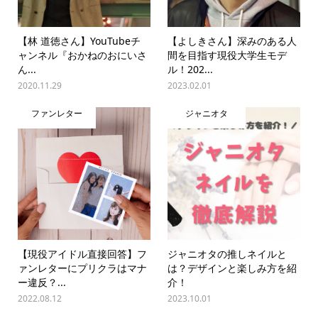
【林 道徳さん】YouTubeチ
【よしきさん】深みのある人
ャンネル『おかねのおにいさ
間を目指す現役大学生モデ
ん...
ル！202...
2020.11.29
2023.02.01
ファンレター
ジャニオタ
【現役アイドル直接回答】フ
ジャニオタの推しネイルと
ァンレターにプリクラはマナ
は？デザインと楽しみ方を紹
ー違反？...
介！
2022.08.12
2023.10.01