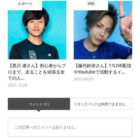
スポーツ
SNS
【黒川 遼さん】初心者からプ
【藤代鈴弥さん】17LIVE配信
ロまで、走ることを頑張る全
やYoutubeで活動するイ...
ての人...
2022.06.03
2021.12.24
コメント ( 0 )
トラックバックは利用できません。
この記事へのコメントはありません。